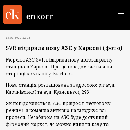
Togg
navi
14.02.2025 12:03
SVR відкрила нову АЗС у Харкові (фото)
Мережа АЗС SVR відкрила нову автозаправну
станцію в Харкові. Про це повідомляється на
сторінці компанії у Facebook.
Нова станція розташована за адресою: ріг вул.
Клочківської та вул. Кузнецької, 293.
Як повідомляється, АЗС працює в тестовому
режимі, а команда активно налагоджує всі
процеси. Незабаром на АЗС буде доступний
фірмовий маркет, де можна випити каву та