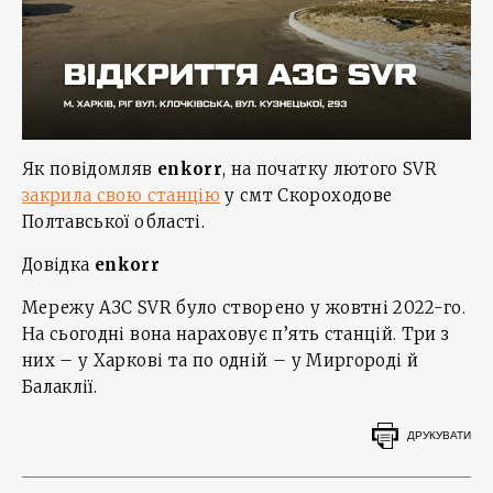
Як повідомляв
enkorr
, на початку лютого SVR
закрила свою станцію
у смт Скороходове
Полтавської області.
Довідка
enkorr
Мережу АЗС SVR було створено у жовтні 2022-го.
На сьогодні вона нараховує п’ять станцій. Три з
них – у Харкові та по одній – у Миргороді й
Балаклії.
ДРУКУВАТИ