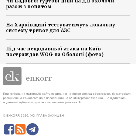
Чи надовго: гуртові ціни на ДП охололи
разом з попитом
На Харківщині тестуватимуть локальну
систему тривог для АЗС
Під час нещодавньої атаки на Київ
постраждав WOG на Оболоні (фото)
При копіюванні матеріалів сайту посилання на enkorr.com.ua обов'язкове. Усі матеріали,
розміщені на enkorr.com.ua з посиланням на ІА «Інтерфакс-Україна», не підлягають
подальшій публікації, крім як з письмового рішення ІА.
© ENKORR 2026. УСІ ПРАВА ЗАХИЩЕНІ.