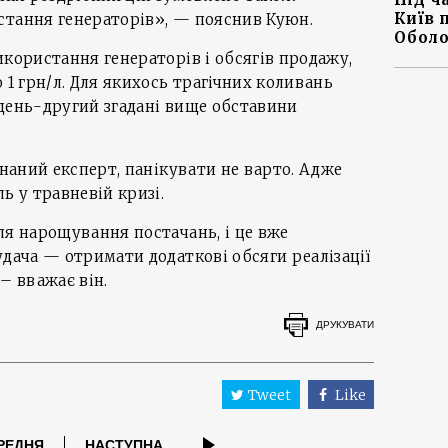
Київ 
стання генераторів», — пояснив Куюн.
Оболо
икористання генераторів і обсягів продажу,
 1 грн/л. Для якихось трагічних коливань
день-другий згадані вище обставини
онаний експерт, панікувати не варто. Адже
ь у травневій кризі.
ля нарощування постачань, і це вже
удача — отримати додаткові обсяги реалізації
– вважає він.
ДРУКУВАТИ
Tweet
Like
РЕДНЯ
НАСТУПНА