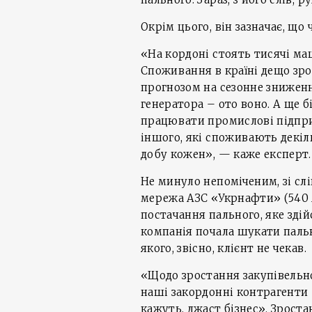
Окрім цього, він зазначає, щ
«На кордоні стоять тисячі м
Споживання в країні дещо зро
прогнозом на сезонне зниженн
генератора – ото воно. А ще б
працювати промислові підпри
іншого, які споживають декільк
добу кожен», — каже експерт.
Не минуло непоміченим, зі слі
мережа АЗС «Укрнафти» (540 А
постачання пального, яке зді
компанія почала шукати паль
якого, звісно, клієнт не чекав.
«Щодо зростання закупівельної
наші закордонні контрагенти 
кажуть, джаст бізнес». Зрост