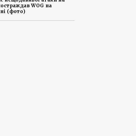
постраждав WOG на
ні (фото)