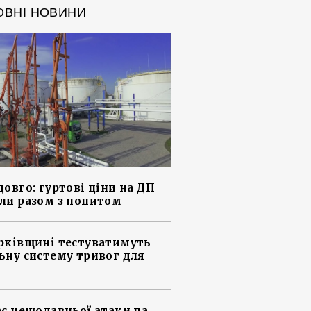
ОВНІ НОВИНИ
довго: гуртові ціни на ДП
ли разом з попитом
рківщині тестуватимуть
ьну систему тривог для
ас нещодавньої атаки на