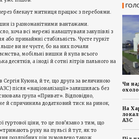
ГОЛ
о через блекаут митниця працює з перебоями.
ашин із разноманітними вантажами.
сло, хоча всі мережі налаштували закупівлі з
я або принаймні стабільність. Чуєте гуркіт
ільше ви не чуєте, бо на них почали
ємства, мобільні вишки й купа всього
а десятків, а іноді й сотні літрів пального на
в Сергія Куюна, й те, що друга за величиною
Чи на
ЗС) після «націоналізації» залишилась без
охоло
йснювала група «Приват». Відповідно,
не й спричинила додатковий тиск на ринок,
На Ха
локал
АЗС
 гуртової ціни, то це пов’язано з тим, що
«тримають руку на пульсі й тут, як то
ання роздрібних цін зумовлено також
Під ч