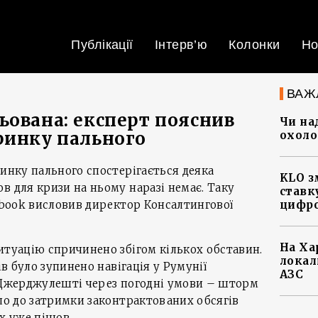
Публікації
Інтерв’ю
Колонки
Но
ВАЖ
ьована: експерт пояснив
Чи на
ринку пального
охоло
ринку пального спостерігається деяка
KLO з
в для кризи на ньому наразі немає. Таку
ставку
cebook висловив директор Консалтингової
цифро
На Ха
итуацію спричинено збігом кількох обставин.
локал
ів було зупинено навігація у Румунії
АЗС
у Джерджулешті через погодні умови – шторм
ело до затримки законтрактованих обсягів
ух уже пішов.