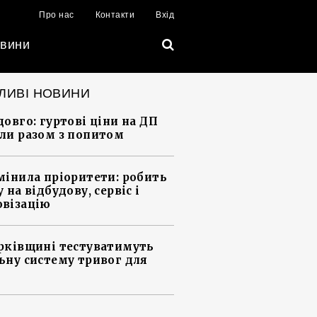
Про нас
Контакти
Вхід
вини
ЛИВІ НОВИНИ
довго: гуртові ціни на ДП
ли разом з попитом
мінила пріоритети: робить
 на відбудову, сервіс і
візацію
рківщині тестуватимуть
ьну систему тривог для