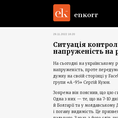
29.11.2022 16:20
Ситуація контрол
напруженість на 
На сьогодні на українському 
напруженість, проте передумо
думку на своїй сторінці у Fa
групи «А-95» Сергій Куюн.
Зокрема він пояснив, що цю с
Одна з них — те, що на 7-10 дн
й Болгарії та у молдавськом
і погану видимість. Це призв
пального. Зараз, з його слів, р