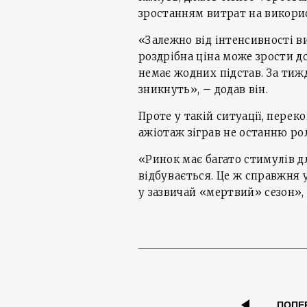
зростанням витрат на викори
«Залежно від інтенсивності в
роздрібна ціна може зрости до
немає жодних підстав. За тиж
зникнуть», – додав він.
Проте у такій ситуації, перек
ажіотаж зіграв не останню рол
«Ринок має багато стимулів д
відбувається. Це ж справжня 
у зазвичай «мертвий» сезон», 
ПОПЕ