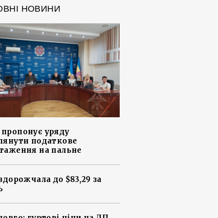
ОВНІ НОВИНИ
пропонує уряду
лянути податкове
таження на пальне
 здорожчала до $83,29 за
ь
довго: гуртові ціни на ДП