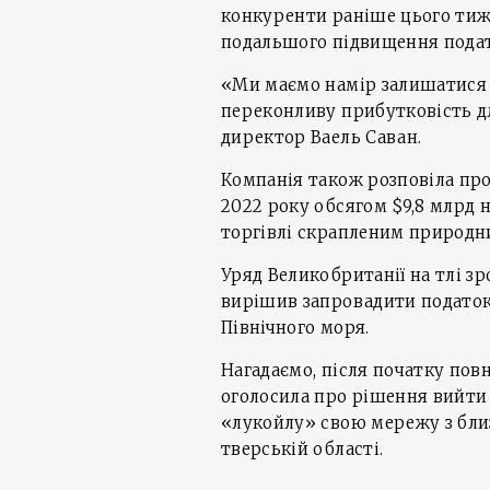
конкуренти раніше цього тиж
подальшого підвищення податк
«Ми маємо намір залишатися
переконливу прибутковість д
директор Ваель Саван.
Компанія також розповіла пр
2022 року обсягом $9,8 млрд н
торгівлі скрапленим природни
Уряд Великобританії на тлі зр
вирішив запровадити податок
Північного моря.
Нагадаємо, після початку повн
оголосила про рішення вийти 
«лукойлу» свою мережу з близ
тверській області.