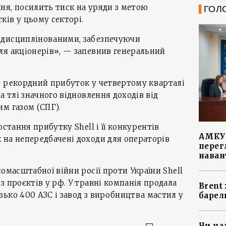
ня, посилить тиск на уряди з метою
ГОЛ
ів у цьому секторі.
 дисциплінованими, забезпечуючи
ля акціонерів», — запевнив генеральний
о рекордний прибуток у четвертому кварталі
а тлі значного відновлення доходів від
м газом (СПГ).
остання прибутку Shell і її конкурентів
АМКУ 
 на непередбачені доходи для операторів
перег
наван
омасштабної війни росії проти України Shell
з проєктів у рф. У травні компанія продала
Brent
ько 400 АЗС і завод з виробництва мастил у
барел
Чи на