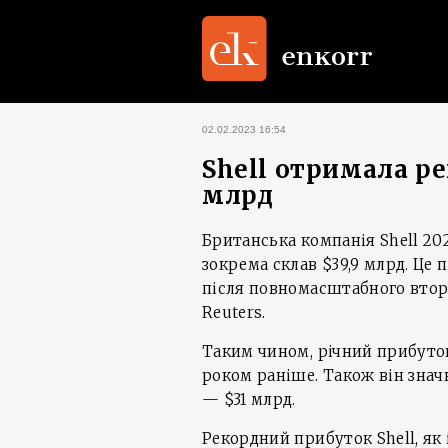
02.02.2023 16:54
Shell отримала р
млрд
Британська компанія Shell 2
зокрема склав $39,9 млрд. Це п
після повномасштабного вторг
Reuters.
Таким чином, річний прибуток
роком раніше. Також він зна
— $31 млрд.
Рекордний прибуток Shell, як