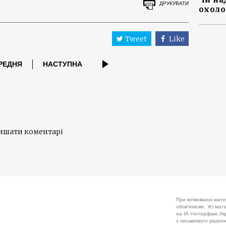
ДРУКУВАТИ
охоло
Tweet
Like
РЕДНЯ
НАСТУПНА
лишати коментарі
При копіюванні мате
обов'язкове. Усі ма
на ІА «Інтерфакс-Укр
з письмового рішенн