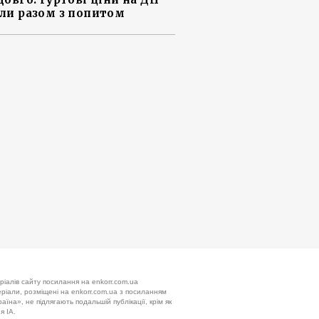
ли разом з попитом
ріалів сайту посилання на enkorr.com.ua
теріали, розміщені на enkorr.com.ua з посиланням
аїна», не підлягають подальшій публікації, крім як
я ІА.