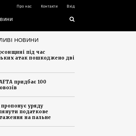
Про нас
Контакти
Вхід
вини
ЛИВІ НОВИНИ
рсонщині під час
ських атак пошкоджено дві
FTA придбає 100
овозів
пропонує уряду
лянути податкове
таження на пальне