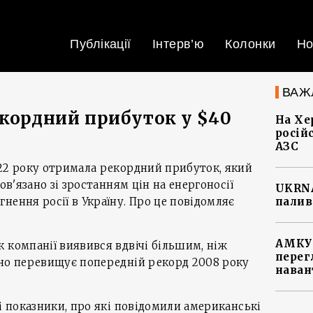
Публікації
Інтерв’ю
Колонки
Но
ВАЖ
екордний прибуток у $40
На Хе
росій
АЗС
022 року отримала рекордний прибуток, який
ов'язано зі зростанням цін на енергоносії
UKRNA
нення росії в Україну. Про це повідомляє
палив
АМКУ 
 компанії виявився вдвічі більшим, ніж
перег
чно перевищує попередній рекорд 2008 року
наван
 і показники, про які повідомили американські