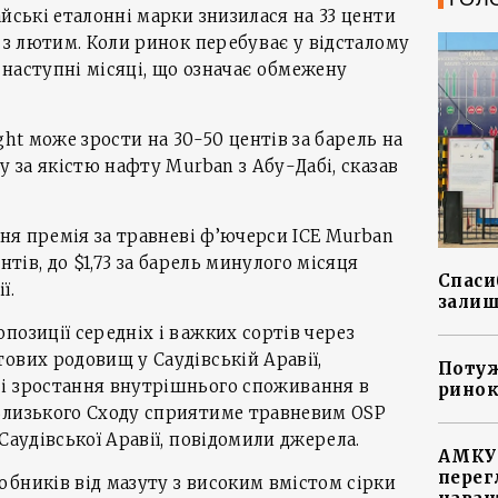
йські еталонні марки знизилася на 33 центи
о з лютим. Коли ринок перебуває у відсталому
у наступні місяці, що означає обмежену
ght може зрости на 30-50 центів за барель на
у за якістю нафту Murban з Абу-Дабі, сказав
дня премія за травневі ф’ючерси ICE Murban
нтів, до $1,73 за барель минулого місяця
Спасиб
ї.
залиш
позиції середніх і важких сортів через
ових родовищ у Саудівській Аравії,
Потуж
і зростання внутрішнього споживання в
ринок
Близького Сходу сприятиме травневим OSP
Саудівської Аравії, повідомили джерела.
АМКУ 
перег
бників від мазуту з високим вмістом сірки