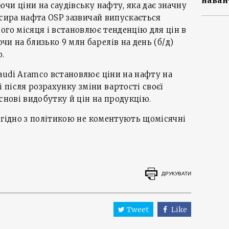
наван
чи ціни на саудівську нафту, яка дає значну
 сира нафта OSP зазвичай випускається
ого місяця і встановлює тенденцію для цін в
ючи на близько 9 млн барелів на день (б/д)
ю.
audi Aramco встановлює ціни на нафту на
і після розрахунку зміни вартості своєї
снові видобутку й цін на продукцію.
згідно з політикою не коментують щомісячні
ДРУКУВАТИ
Tweet
Like