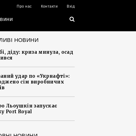
Про нас
Контакти
Вхід
вини
ЛИВІ НОВИНИ
і, діду: криза минула, осад
ився
аний удар по «Укрнафті»:
джено сім виробничих
ів
о Льоушкін запускає
у Port Royal
ОВНІ НОВИНИ