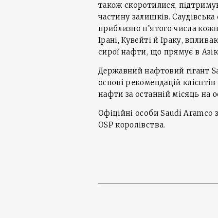
також скоротилися, підтримую
частину залишків. Саудівська
приблизно п’ятого числа кожн
Ірані, Кувейті й Іраку, вплива
сирої нафти, що прямує в Азі
Державний нафтовий гігант S
основі рекомендацій клієнтів 
нафти за останній місяць на о
Офіційні особи Saudi Aramco 
OSP королівства.