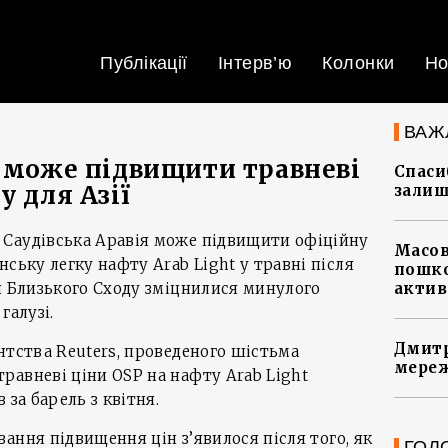
Публікації
Інтерв’ю
Колонки
Но
ВАЖ
я може підвищити травневі
Спасиб
у для Азії
залиш
Саудівська Аравія може підвищити офіційну
Масов
ську легку нафту Arab Light у травні після
пошко
и Близького Сходу зміцнилися минулого
актив
галузі.
Дмитр
нтства Reuters, проведеного шістьма
мереж
равневі ціни OSP на нафту Arab Light
 за барель з квітня.
ування підвищення цін з’явилося після того, як
ГОЛ