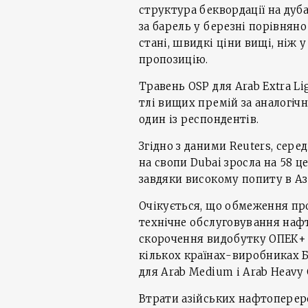
структура беквордації на дуба
за барель у березні порівнян
стані, швидкі ціни вищі, ніж 
пропозицію.
Травень OSP для Arab Extra Li
тлі вищих премій за аналогічн
один із респондентів.
Згідно з даними Reuters, сере
на свопи Dubai зросла на 58 це
завдяки високому попиту в Азі
Очікується, що обмеження про
технічне обслуговування нафт
скорочення видобутку ОПЕК+ 
кількох країнах-виробниках 
для Arab Medium і Arab Heavy 
Втрати азійських нафтопереро