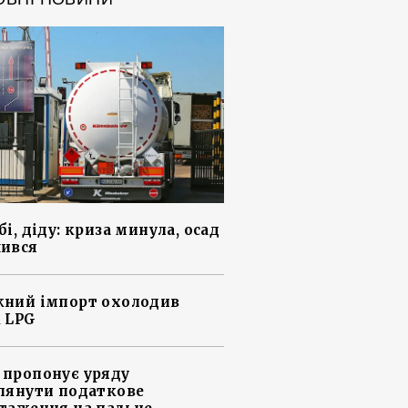
і, діду: криза минула, осад
ився
ний імпорт охолодив
 LPG
пропонує уряду
лянути податкове