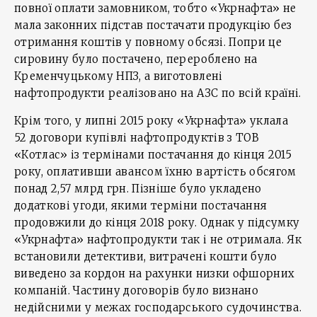
повної оплати замовником, тобто «Укрнафта» не
мала законних підстав постачати продукцію без
отримання коштів у повному обсязі. Попри це
сировину було постачено, перероблено на
Кременчуцькому НПЗ, а виготовлені
нафтопродукти реалізовано на АЗС по всій країні.
Крім того, у липні 2015 року «Укрнафта» уклала
52 договори купівлі нафтопродуктів з ТОВ
«Котлас» із термінами постачання до кінця 2015
року, оплативши авансом їхню вартість обсягом
понад 2,57 млрд грн. Пізніше було укладено
додаткові угоди, якими терміни постачання
продовжили до кінця 2018 року. Однак у підсумку
«Укрнафта» нафтопродукти так і не отримала. Як
встановили детективи, витрачені кошти було
виведено за кордон на рахунки низки офшорних
компаній. Частину договорів було визнано
недійсними у межах господарського судочинства.