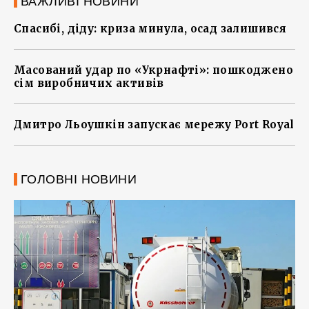
ВАЖЛИВІ НОВИНИ
Спасибі, діду: криза минула, осад залишився
Масований удар по «Укрнафті»: пошкоджено
сім виробничих активів
Дмитро Льоушкін запускає мережу Port Royal
ГОЛОВНІ НОВИНИ