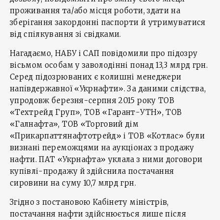
проживання та/або місця роботи, здати на
зберігання закордонні паспорти й утримуватися
від спілкування зі свідками.
Нагадаємо, НАБУ і САП повідомили про підозру
вісьмом особам у заволодінні понад 13,3 млрд грн.
Серед підозрюваних є колишні менеджери
напівдержавної «Укрнафти». За даними слідства,
упродовж березня-серпня 2015 року ТОВ
«Техтрейд Груп», ТОВ «Гарант-УТН», ТОВ
«Галнафта», ТОВ «Торговий дім
«Прикарпаттянафтотрейд» і ТОВ «Котлас» були
визнані переможцями на аукціонах з продажу
нафти. ПАТ «Укрнафта» уклала з ними договори
купівлі-продажу й здійснила постачання
сировини на суму 10,7 млрд грн.
Згідно з постановою Кабінету міністрів,
постачання нафти здійснюється лише після