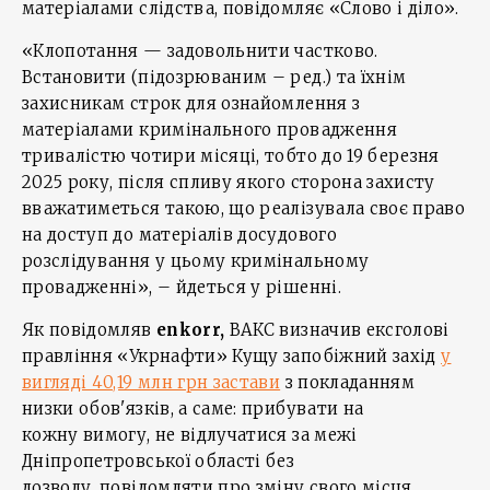
матеріалами слідства, повідомляє «Слово і діло».
«Клопотання — задовольнити частково.
Встановити (підозрюваним – ред.) та їхнім
захисникам строк для ознайомлення з
матеріалами кримінального провадження
тривалістю чотири місяці, тобто до 19 березня
2025 року, після спливу якого сторона захисту
вважатиметься такою, що реалізувала своє право
на доступ до матеріалів досудового
розслідування у цьому кримінальному
провадженні», – йдеться у рішенні.
Як повідомляв
enkorr
,
ВАКС визначив ексголові
правління «Укрнафти» Кущу запобіжний захід
у
вигляді 40,19 млн грн застави
з покладанням
низки обов'язків, а саме: прибувати на
кожну вимогу, не відлучатися за межі
Дніпропетровської області без
дозволу, повідомляти про зміну свого місця