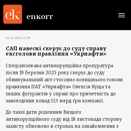
Togg
navi
21.11.2024 17:28
САП навесні скерує до суду справу
ексголови правління «Укрнафти»
Спеціалізована антикорупційна прокуратура
після 19 березня 2025 року скерує до суду
обвинувальний акт стосовно колишнього голови
правління ПАТ «Укрнафта» Олексія Куща та
інших фігурантів у справі про причетність до
заволодіння понад 13,3 млрд грн компанії.
До такої дати рішенням Вищого
антикорупційного суду від 18 листопада сторону
захисту обмежено в строках на ознайомлення з