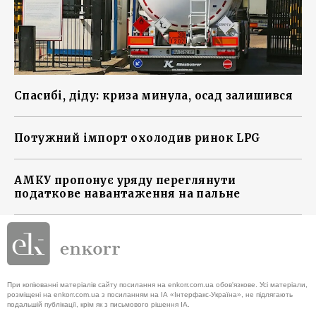
Спасибі, діду: криза минула, осад залишився
Потужний імпорт охолодив ринок LPG
АМКУ пропонує уряду переглянути
податкове навантаження на пальне
При копіюванні матеріалів сайту посилання на enkorr.com.ua обов'язкове. Усі матеріали,
розміщені на enkorr.com.ua з посиланням на ІА «Інтерфакс-Україна», не підлягають
подальшій публікації, крім як з письмового рішення ІА.