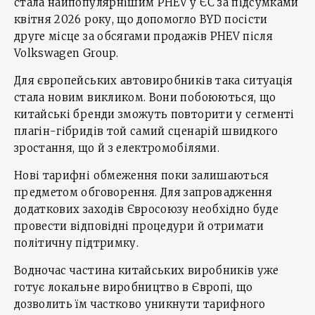
стала найпопулярнішим PHEV у ЄС за підсумками
квітня 2026 року, що допомогло BYD посісти
друге місце за обсягами продажів PHEV після
Volkswagen Group.
Для європейських автовиробників така ситуація
стала новим викликом. Вони побоюються, що
китайські бренди зможуть повторити у сегменті
плагін-гібридів той самий сценарій швидкого
зростання, що й з електромобілями.
Нові тарифні обмеження поки залишаються
предметом обговорення. Для запровадження
додаткових заходів Євросоюзу необхідно буде
провести відповідні процедури й отримати
політичну підтримку.
Водночас частина китайських виробників уже
готує локальне виробництво в Європі, що
дозволить їм частково уникнути тарифного