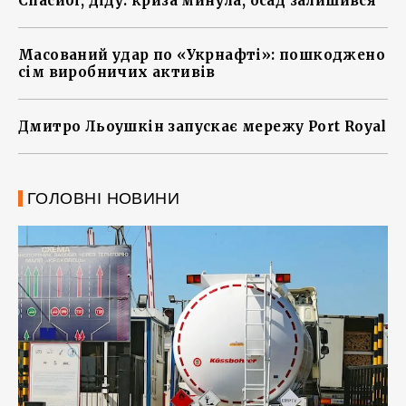
Спасибі, діду: криза минула, осад залишився
Масований удар по «Укрнафті»: пошкоджено
сім виробничих активів
Дмитро Льоушкін запускає мережу Port Royal
ГОЛОВНІ НОВИНИ