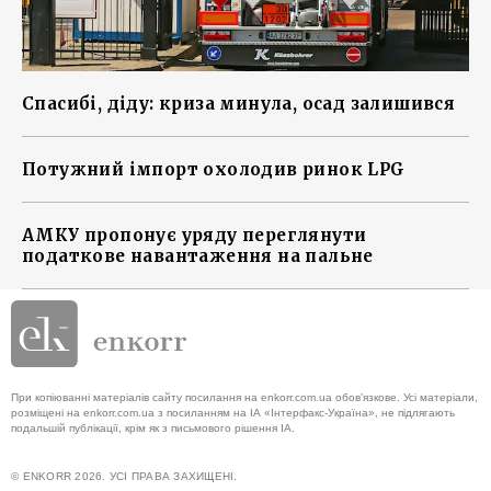
Спасибі, діду: криза минула, осад залишився
Потужний імпорт охолодив ринок LPG
АМКУ пропонує уряду переглянути
податкове навантаження на пальне
При копіюванні матеріалів сайту посилання на enkorr.com.ua обов'язкове. Усі матеріали,
розміщені на enkorr.com.ua з посиланням на ІА «Інтерфакс-Україна», не підлягають
подальшій публікації, крім як з письмового рішення ІА.
© ENKORR 2026. УСІ ПРАВА ЗАХИЩЕНІ.