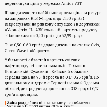
переглянули ціни у мережах Amic і VST.
Щодо дизелю, то найбільше зросла ціна на ресурс
на заправках RLS (+1 грн/л, до 51,30 грн/л).
Відреагували на ринкову ситуацію і в державній
«Укрнафті». На АЗК компанії вартість продукту
збільшилася на 0,50 грн/л, до 52,99 грн/л.
Ті ж 0,50-0,60 грн/л додав дизель і на стелах Ovis,
Green Wave і «Маркет».
У більшості областей вартість світлих
нафтопродуктів не зазнала змін. Тільки в
Полтавській, Сумській і Київській областях
середня ціна на 95-й зросла на 0,17-0,25 грн/л. По
дизпальному лідером є Тернопільська й Одеська
області, де продукт здорожчав на 0,18 грн/л і 0,17
грн/л відповідно.
Зміна роздрібних цін на пальне у всіх областях
України з 15 по 22 липня 2024 р., грн/л