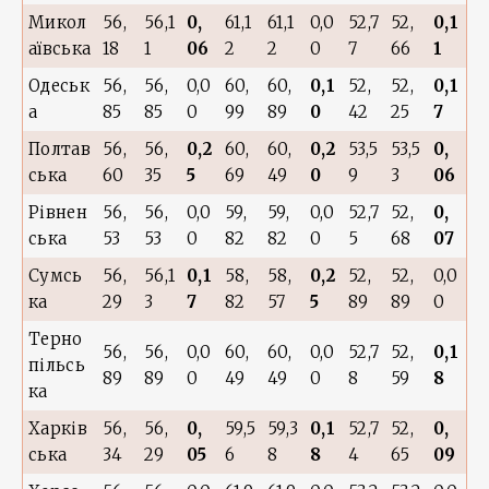
Микол
56,
56,1
0,
61,1
61,1
0,0
52,7
52,
0,1
аївська
18
1
06
2
2
0
7
66
1
Одеськ
56,
56,
0,0
60,
60,
0,1
52,
52,
0,1
а
85
85
0
99
89
0
42
25
7
Полтав
56,
56,
0,2
60,
60,
0,2
53,5
53,5
0,
ська
60
35
5
69
49
0
9
3
06
Рівнен
56,
56,
0,0
59,
59,
0,0
52,7
52,
0,
ська
53
53
0
82
82
0
5
68
07
Сумсь
56,
56,1
0,1
58,
58,
0,2
52,
52,
0,0
ка
29
3
7
82
57
5
89
89
0
Терно
56,
56,
0,0
60,
60,
0,0
52,7
52,
0,1
пільсь
89
89
0
49
49
0
8
59
8
ка
Харків
56,
56,
0,
59,5
59,3
0,1
52,7
52,
0,
ська
34
29
05
6
8
8
4
65
09