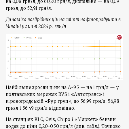
на 0,08 грн/л, до 60,20 грн/л, дизпальне — на 0,09
грн/л, до 52,91 грн/л.
Динаміка роздрібних цін на світлі нафтопродукти в
Україні у липні 2024 р., грн/л
Найбільше зросли ціни на А-95 — на 1 грн/л — у
полтавських мережах BVS і «Автотранс» і
кіровоградській «Рур груп», до 56,99 грн/л, 56,98
грн/л і 56,49 грн/л відповідно.
На станціях KLO, Ovis, Chipo і «Маркет» бензин
додав до ціни 0,20-0,50 грн/л (див. табл.). Точково