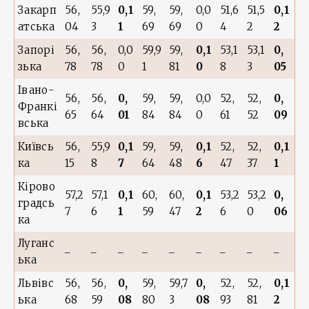
Закарп
56,
55,9
0,1
59,
59,
0,0
51,6
51,5
0,1
атська
04
3
1
69
69
0
4
2
2
Запорі
56,
56,
0,0
59,9
59,
0,1
53,1
53,1
0,
зька
78
78
0
1
81
0
8
3
05
Івано-
56,
56,
0,
59,
59,
0,0
52,
52,
0,
Франкі
65
64
01
84
84
0
61
52
09
вська
Київсь
56,
55,9
0,1
59,
59,
0,1
52,
52,
0,1
ка
15
8
7
64
48
6
47
37
1
Кірово
57,2
57,1
0,1
60,
60,
0,1
53,2
53,2
0,
градсь
7
6
1
59
47
2
6
0
06
ка
Луганс
‒
‒
‒
‒
‒
‒
‒
‒
‒
ька
Львівс
56,
56,
0,
59,
59,7
0,
52,
52,
0,1
ька
68
59
08
80
3
08
93
81
2