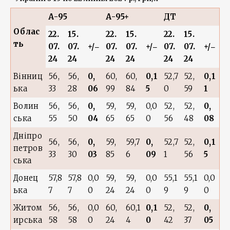
А-95
А-95+
ДТ
Облас
22.
15.
22.
15.
22.
15.
ть
07.
07.
+/‒
07.
07.
+/‒
07.
07.
+/‒
24
24
24
24
24
24
Вінниц
56,
56,
0,
60,
60,
0,1
52,7
52,
0,1
ька
33
28
06
99
84
5
0
59
1
Волин
56,
56,
0,
59,
59,
0,0
52,
52,
0,
ська
55
50
04
65
65
0
56
48
08
Дніпро
56,
56,
0,
59,
59,7
0,
52,7
52,
0,1
петров
33
30
03
85
6
09
1
56
5
ська
Донец
57,8
57,8
0,0
59,
59,
0,0
55,1
55,1
0,0
ька
7
7
0
24
24
0
9
9
0
Житом
56,
56,
0,0
60,
60,1
0,1
52,
52,
0,
ирська
58
58
0
24
4
0
42
37
05