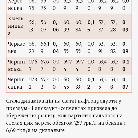
Херсо
56,
56,
0,0
61,9
61,9
0,0
53,2
53,2
0,0
нська
75
75
0
9
9
0
9
9
0
Хмель
56,
56,
0,
60,
60,
0,1
52,
52,
0,
ницьк
13
07
06
99
84
5
37
28
09
а
Черкас
56,
56,1
0,
60,
60,
0,0
52,
52,
0,
ька
23
9
04
55
55
0
91
82
09
Чернігі
57,6
57,6
0,0
59,7
59,7
0,0
53,4
53,3
0,1
вська
7
7
0
4
4
0
8
8
0
Чернів
57,3
57,3
0,0
60,
60,
0,1
53,2
53,1
0,
ецька
2
2
0
45
33
2
5
8
07
Стала динаміка цін на світлі нафтопродукти у
преміум- і дискаунт-сегментах призвела до
збереження різниці між вартістю пального на
стелах цих мереж обсягом 7,57 грн/л на бензин і
6,69 грн/л на дизпальне.