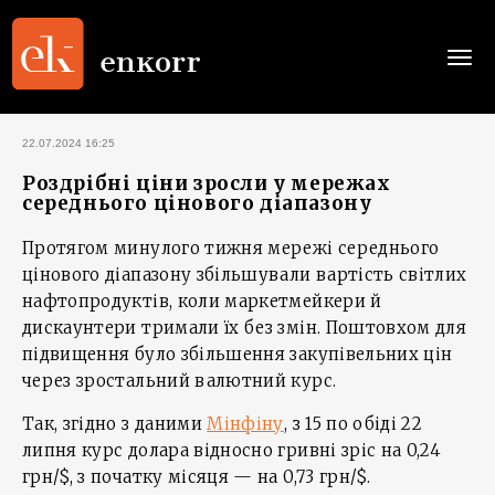
Togg
navi
22.07.2024 16:25
Роздрібні ціни зросли у мережах
середнього цінового діапазону
Протягом минулого тижня мережі середнього
цінового діапазону збільшували вартість світлих
нафтопродуктів, коли маркетмейкери й
дискаунтери тримали їх без змін. Поштовхом для
підвищення було збільшення закупівельних цін
через зростальний валютний курс.
Так, згідно з даними
Мінфіну
, з 15 по обіді 22
липня курс долара відносно гривні зріс на 0,24
грн/$, з початку місяця — на 0,73 грн/$.