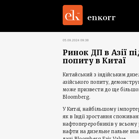
05.09.2024 09:38
Ринок ДП в Азії п
попиту в Китаї
Китайський з індійським дизе
азійського попиту, демонстр
може призвести до ще більшо
Bloomberg.
У Китаї, найбільшому імпорте
як в Індії зростання спожива
нафтопереробників у всьому р
нафти на дизельне пальне впа
дані Bloomberg Fair Value.