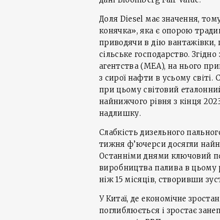
Доля Diesel має значення, то
конячка», яка є опорою тради
приводячи в дію вантажівки, 
сільське господарство. Згідн
агентства (МЕА), на нього при
з сирої нафти в усьому світі.
при цьому світовий еталонний
найнижчого рівня з кінця 202
надлишку.
Слабкість дизельного пального
тижня ф’ючерси досягли найни
Останніми днями ключовий п
виробництва палива в цьому р
ніж 15 місяців, створивши зу
У Китаї, де економічне зрост
поглиблюється і зростає зане