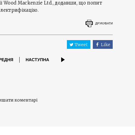
ї Wood Mackenzie Ltd., додавши, що попит
 електрифікацію.
ДРУКУВАТИ
Tweet
Like
РЕДНЯ
НАСТУПНА
лишати коментарі