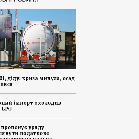
і, діду: криза минула, осад
ився
ний імпорт охолодив
 LPG
пропонує уряду
лянути податкове