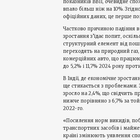
показників ВВП, очевидне спо
впало більш ніж на 10%. Згідн
офіційних даних, це перше пов
Частково причиною падіння в
зростання з’їдає попит, оскіл
структурний елемент від пош
переходять на природний газ, 
комерційних авто, що працюют
до 5,2% і 11,7% 2024 року проти
В Індії, де економічне зроста
ще стикається з проблемами. 
зросло на 2,4%, що свідчить пр
нижче порівняно з 6,7% за то
2022-го.
«Посилення норм викидів, по
транспортних засобів і майже 
країні змінюють уявлення спо