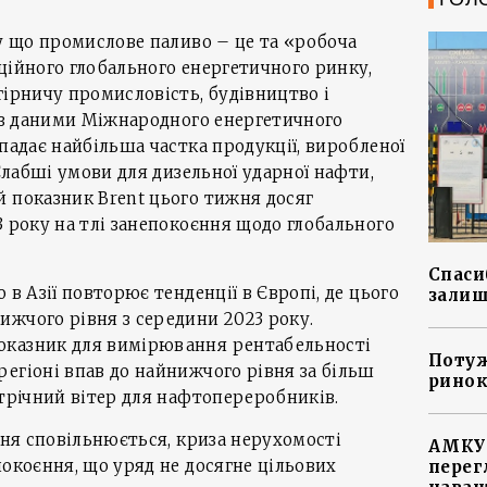
му що промислове паливо – це та «робоча
ційного глобального енергетичного ринку,
гірничу промисловість, будівництво і
о з даними Міжнародного енергетичного
падає найбільша частка продукції, виробленої
 Слабші умови для дизельної ударної нафти,
 показник Brent цього тижня досяг
3 року на тлі занепокоєння щодо глобального
Спасиб
 в Азії повторює тенденції в Європі, де цього
залиш
жчого рівня з середини 2023 року.
оказник для вимірювання рентабельності
Потуж
егіоні впав до найнижчого рівня за більш
ринок
стрічний вітер для нафтопереробників.
ання сповільнюється, криза нерухомості
АМКУ 
покоєння, що уряд не досягне цільових
перег