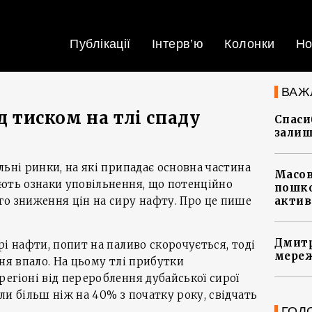
Публікації
Інтерв’ю
Колонки
Но
ВАЖ
ід тиском на тлі спаду
Спасиб
залиш
льні ринки, на які припадає основна частина
Масов
ують ознаки уповільнення, що потенційно
пошко
го зниження цін на сиру нафту. Про це пише
актив
Дмитр
рі нафти, попит на паливо скорочується, тоді
мереж
ння впало. На цьому тлі прибутки
егіоні від перероблення дубайської сирої
ли більш ніж на 40% з початку року, свідчать
ГОЛ