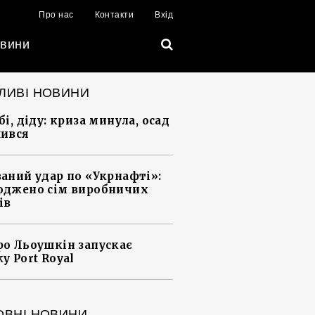
Про нас
Контакти
Вхід
вини
ЛИВІ НОВИНИ
і, діду: криза минула, осад
ився
аний удар по «Укрнафті»:
джено сім виробничих
ів
о Льоушкін запускає
у Port Royal
ОВНІ НОВИНИ