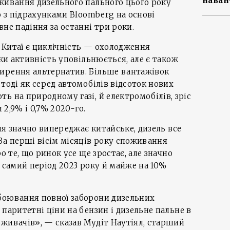
наван
живання дизельного пального цього року
о з підрахунками Bloomberg на основі
не падіння за останні три роки.
 Китаї є циклічність — охолодження
ьки активність уповільнюється, але є також
ирення альтернатив. Більше вантажівок
тоді як серед автомобілів відсоток нових
ь на природному газі, й електромобілів, зріс
 2,9% і 0,7% 2020-го.
ння значно випереджає китайське, дизель все
За перші вісім місяців року споживання
о те, що ринок усе ще зростає, але значно
й самий період 2023 року й майже на 10%
боювання повної заборони дизельних
паритетні ціни на бензин і дизельне пальне в
живачів», — сказав Мудіт Наутіял, старший