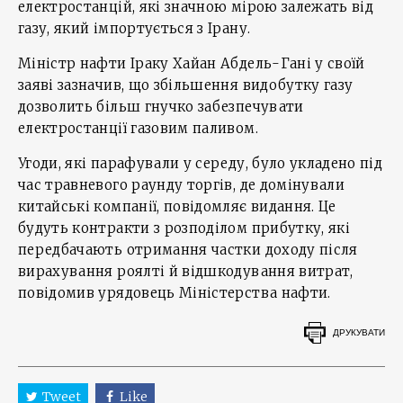
електростанцій, які значною мірою залежать від
газу, який імпортується з Ірану.
Міністр нафти Іраку Хайан Абдель-Гані у своїй
заяві зазначив, що збільшення видобутку газу
дозволить більш гнучко забезпечувати
електростанції газовим паливом.
Угоди, які парафували у середу, було укладено під
час травневого раунду торгів, де домінували
китайські компанії, повідомляє видання. Це
будуть контракти з розподілом прибутку, які
передбачають отримання частки доходу після
вирахування роялті й відшкодування витрат,
повідомив урядовець Міністерства нафти.
ДРУКУВАТИ
Tweet
Like