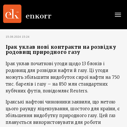
Togg
navi
15.08.2024 15:24
Ірак уклав нові контракти на розвідку
родовищ природного газу
Ірак уклав початкові угоди щодо 13 блоків і
родовищ для розвідки нафти й газу. Ці угоди
можуть збільшити видобуток сирої нафти на 750
тис. барелів і газу – на 850 млн стандартних
кубічних футів, повідомляє Reuters.
Іракські нафтові чиновники заявили, що метою
цього раунду ліцензування, шостого для країни, є
збільшення видобутку природного газу. Цей газ
планується використовувати для роботи