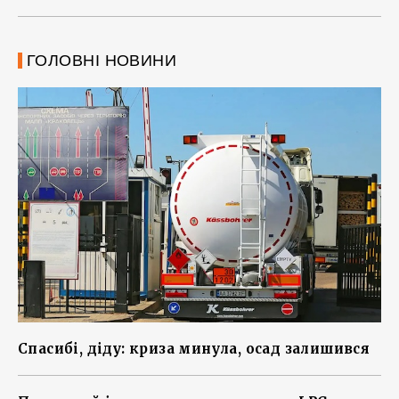
ГОЛОВНІ НОВИНИ
Спасибі, діду: криза минула, осад залишився