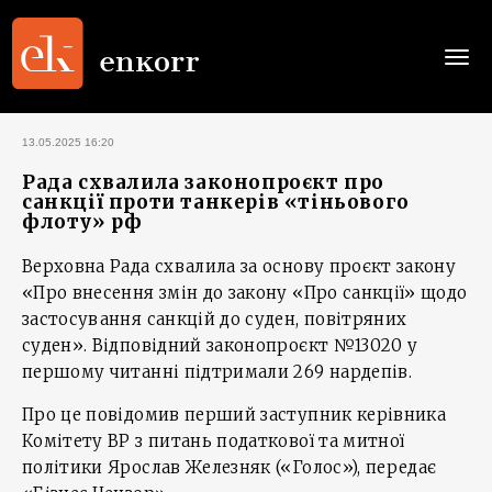
Togg
navi
13.05.2025 16:20
Рада схвалила законопроєкт про
санкції проти танкерів «тіньового
флоту» рф
Верховна Рада схвалила за основу проєкт закону
«Про внесення змін до закону «Про санкції» щодо
застосування санкцій до суден, повітряних
суден». Відповідний законопроєкт №13020 у
першому читанні підтримали 269 нардепів.
Про це повідомив перший заступник керівника
Комітету ВР з питань податкової та митної
політики Ярослав Железняк («Голос»), передає