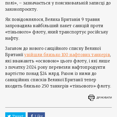
полі», – зазначається у пояснювальній записці до
законопроєкту.
Як повідомлялося, Велика Британія 9 травня
запровадила найбільший пакет санкцій проти
«тіньового» флоту, який транспортує російську
нафту.
Загалом до нового сакційного списку Великої
Британії
увійшли близько 100 нафтових танкерів
,
які вважають «основою» цього флоту, і які лише
з початку 2024 року перевезли нафтопродукти
вартістю понад $24 млрд. Разом із ними до
санкційних списків Великої Британії тепер
входить близько 250 танкерів «тіньового» флоту.
ДРУКУВАТИ
Tweet
Like