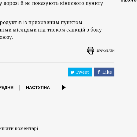
у дорозі й не показують кінцевого пункту
родуктів із прихованим пунктом
іми місяцями під тиском санкцій з боку
оюзу.
ДРУКУВАТИ
Tweet
Like
РЕДНЯ
НАСТУПНА
лишати коментарі