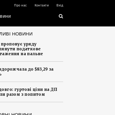
Про нас
Контакти
Вхід
вини
ЛИВІ НОВИНИ
пропонує уряду
лянути податкове
таження на пальне
 здорожчала до $83,29 за
ь
довго: гуртові ціни на ДП
ли разом з попитом
ОВНІ НОВИНИ