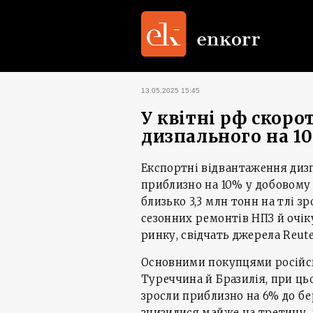
13.05.2025 15:45
У квітні рф скор
дизпального на 1
Експортні відвантаження дизп
приблизно на 10% у добовому 
близько 3,3 млн тонн на тлі з
сезонних ремонтів НПЗ й очі
ринку, свідчать джерела Reuter
Основними покупцями російс
Туреччина й Бразилія, при ц
зросли приблизно на 6% до бер
знизилися майже на третину, д