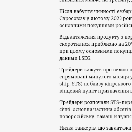
Після набуття чинності ембар
Євросоюзу у лютому 2023 рок
основними покупцями російсь
Відвантаження продукту з пор
скоротилися приблизно на 20%
при цьому основними покупцями
даними LSEG.
Трейдери кажуть про великі о
спрямовані минулого місяця 
ship, STS) поблизу кіпрського
кінцевий пункт призначення 
Трейдери розпочали STS-пере
січні, основна частина обсяг
новоросійську, тамані й туапсе
Низка танкерів, що завантажи