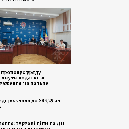
пропонує уряду
лянути податкове
таження на пальне
 здорожчала до $83,29 за
ь
довго: гуртові ціни на ДП
ли разом з попитом