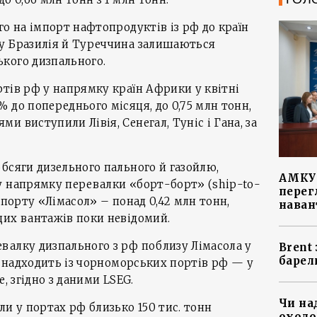
го на імпорт нафтопродуктів із рф до країн
у Бразилія й Туреччина залишаються
кого дизпального.
тів рф у напрямку країн Африки у квітні
 до попереднього місяця, до 0,75 млн тонн,
 виступили Лівія, Сенегал, Туніс і Гана, за
бсяги дизельного пального й газойлю,
АМКУ 
у напрямку перевалки «борт-борт» (ship-to-
перег
 порту «Лімасол» – понад 0,42 млн тонн,
наван
цих вантажів поки невідомий.
валку дизпального з рф поблизу Лімасола у
Brent
барел
ів надходить із чорноморських портів рф — у
, згідно з даними LSEG.
Чи на
ли у портах рф близько 150 тис. тонн
охоло