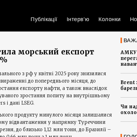
Публікації
Інтерв’ю
Колонки
Но
ВАЖ
отила морський експорт
АМКУ 
0%
перег
наван
ального з рф у квітні 2025 року знизилися
вираженні до попереднього місяця, до
Brent
ростання експорту нафти, а також внаслідок
барел
куваного зростання попиту на внутрішньому
s і дані LSEG.
Чи на
охоло
ького продукту минулого місяця залишалися
ьому відвантаження у напрямку Туреччини
езня, до близько 1,12 млн тонн, до Бразилії –
ГОЛ
о 0,66 млн тонн з 1 млн тонн.