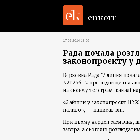
17.07.2024 13:09
Рада почала розг
законопроєкту у 
Верховна Рада 17 липня почал
№11256- 2 про підвищення акц
на своєму телеграм-каналі на
«Зайшли у законопроєкт 11256
паливо», — написав він.
При цьому нардеп зазначив, щ
завтра, а сьогодні розглядати