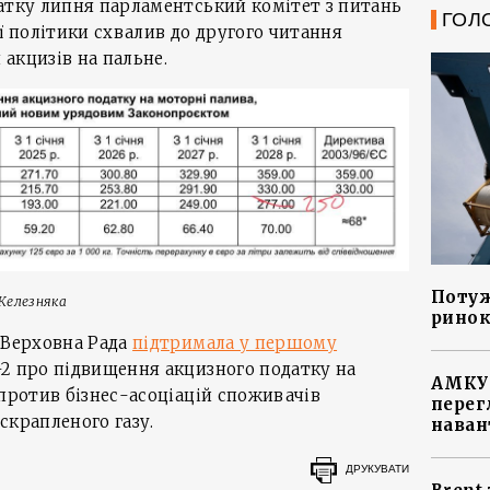
чатку липня парламентський комітет з питань
ГОЛ
ї політики схвалив до другого читання
акцизів на пальне.
Потуж
Железняка
ринок
 Верховна Рада
підтримала у першому
2 про підвищення акцизного податку на
АМКУ 
спротив бізнес-асоціацій споживачів
перег
скрапленого газу.
наван
ДРУКУВАТИ