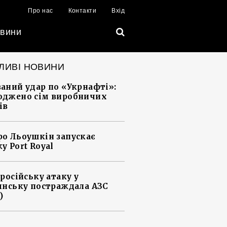
Про нас
Контакти
Вхід
вини
ЛИВІ НОВИНИ
аний удар по «Укрнафті»:
джено сім виробничих
ів
о Льоушкін запускає
у Port Royal
 російську атаку у
янську постраждала АЗС
)