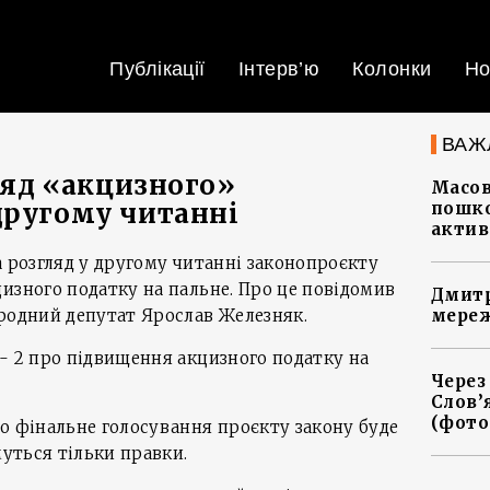
Публікації
Інтерв’ю
Колонки
Но
ВАЖ
ляд «акцизного»
Масов
другому читанні
пошко
актив
а розгляд у другому читанні законопроєкту
изного податку на пальне. Про це повідомив
Дмитр
родний депутат Ярослав Железняк.
мереж
- 2 про підвищення акцизного податку на
Через
Слов’
(фото
о фінальне голосування проєкту закону буде
муться тільки правки.