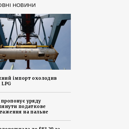
ОВНІ НОВИНИ
ний імпорт охолодив
 LPG
пропонує уряду
лянути податкове
таження на пальне