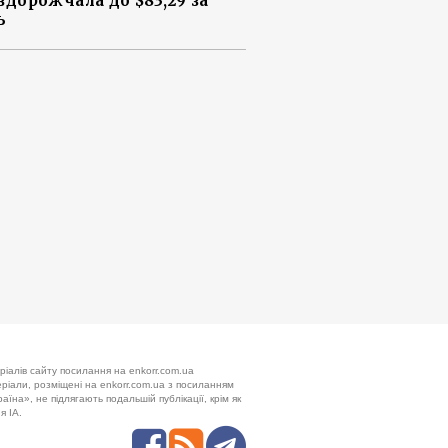
 здорожчала до $83,29 за
ь
ріалів сайту посилання на enkorr.com.ua
теріали, розміщені на enkorr.com.ua з посиланням
аїна», не підлягають подальшій публікації, крім як
я ІА.