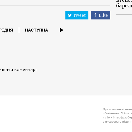
Brent
барел
Tweet
Like
РЕДНЯ
НАСТУПНА
лишати коментарі
При копіюванні мате
обов'язкове. Усі ма
на ІА «Інтерфакс-Укр
з письмового рішенн