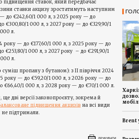
го підвищення ставок, який передбачає
ензини ставки акцизу зростатимуть наступним
ГОЛ
 — до €242,60/1 000 л, з 2025 року — до
до €300,80/1 000 л, з 2027 року — до €329,90/1
 000 л.
24 року — до €177,60/1 000 л, з 2025 року — до
до €253,80/1 000 л, з 2027 року – до €291,90/1
 000 л.
 суміш пропану з бутаном): з II півріччя 2024
25 року — до €59,20/1 000 л, з 2026 року — до
о €66,40/1 000 л, з 2028 року — до €70/1 000 л.
Харкі
дозво
 ще дві версії законопроєкту, зокрема й
мобіл
балансоване підвищення акцизів
на всі види
 не підтримали.
Brent 
ДРУКУВАТИ