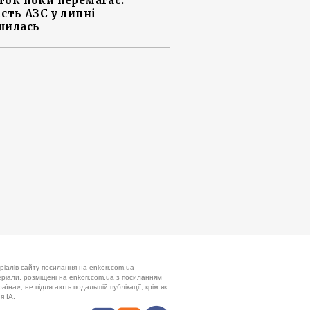
ток поки перемагає:
ість АЗС у липні
шилась
ріалів сайту посилання на enkorr.com.ua
теріали, розміщені на enkorr.com.ua з посиланням
аїна», не підлягають подальшій публікації, крім як
я ІА.