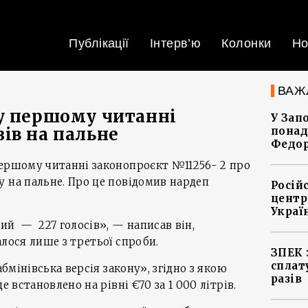
Публікації
Інтерв’ю
Колонки
Но
ВАЖ
у першому читанні
У Зап
ів на пальне
понад
Федо
першому читанні законопроєкт №11256- 2 про
 на пальне. Про це повідомив нардеп
Росій
центр
Украї
ий — 227 голосів», — написав він,
алося лише з третьої спроби.
ЗПЕК 
сплат
абмінівська версія закону», згідно з якою
разів
е встановлено на рівні €70 за 1 000 літрів.