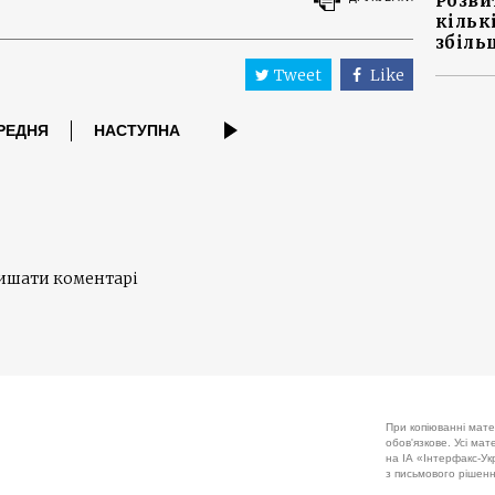
Розви
кільк
збіль
Tweet
Like
РЕДНЯ
НАСТУПНА
лишати коментарі
При копіюванні мате
обов'язкове. Усі ма
на ІА «Інтерфакс-Укр
з письмового рішенн