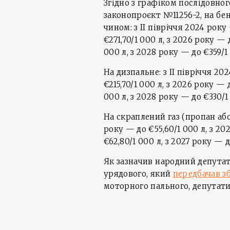
Згідно з графіком послідовно
законопроєкт №11256-2, на б
чином: з II півріччя 2024 року
€271,70/1 000 л, з 2026 року — 
000 л, з 2028 року — до €359/1
На дизпальне: з II півріччя 20
€215,70/1 000 л, з 2026 року — 
000 л, з 2028 року — до €330/1
На скраплений газ (пропан або
року — до €55,60/1 000 л, з 20
€62,80/1 000 л, з 2027 року — д
Як зазначив народний депутат,
урядового, який
передбачав з
моторного пального, депутати