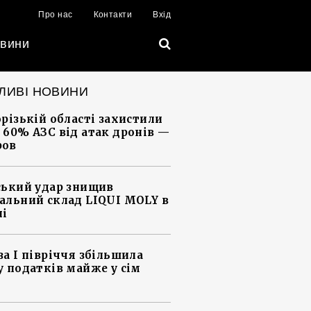
Про нас
Контакти
Вхід
вини
ЛИВІ НОВИНИ
орізькій області захистили
 60% АЗС від атак дронів —
ров
ський удар знищив
альний склад LIQUI MOLY в
ні
за І півріччя збільшила
у податків майже у сім