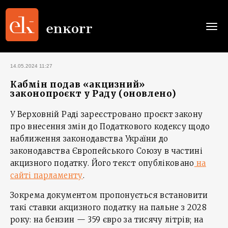
Togg
navi
14.05.2024 11:27
Кабмін подав «акцизний»
законопроєкт у Раду (оновлено)
У Верховній Раді зареєстровано проєкт закону
про внесення змін до Податкового кодексу щодо
наближення законодавства України до
законодавства Європейського Союзу в частині
акцизного податку. Його текст опубліковано
на
сайті парламенту
.
Зокрема документом пропонується встановити
такі ставки акцизного податку на пальне з 2028
року: на бензин — 359 євро за тисячу літрів; на