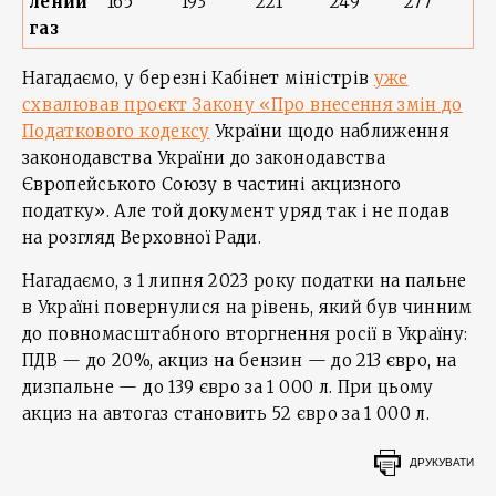
лений
165
193
221
249
277
газ
Нагадаємо, у березні Кабінет міністрів
уже
схвалював проєкт Закону «Про внесення змін до
Податкового кодексу
України щодо наближення
законодавства України до законодавства
Європейського Союзу в частині акцизного
податку». Але той документ уряд так і не подав
на розгляд Верховної Ради.
Нагадаємо, з 1 липня 2023 року податки на пальне
в Україні повернулися на рівень, який був чинним
до повномасштабного вторгнення росії в Україну:
ПДВ — до 20%, акциз на бензин — до 213 євро, на
дизпальне — до 139 євро за 1 000 л. При цьому
акциз на автогаз становить 52 євро за 1 000 л.
ДРУКУВАТИ