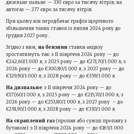
дизельне пальне — 330 євро за тисячу літрів; на
автогаз — 277 євро за тисячу літрів.
При цьому він передбачає графік щорічного
збільшення таких ставок із липня 2024 року до
грудня 2027 року.
Згідно з ним,
на бензини
ставки акцизу
зростатимуть так: з II півріччя 2024 року — до
€242,60/1 000 л, з 2025 року — до €271,70/1 000 л, з
2026 року — до €300,80/1 000 л, з 2027 року — до
€329,90/1 000 л, з 2028 року — до €359/1 000 л.
На дизпальне
: з II півріччя 2024 року — до
€177,60/1 000 л, з 2025 року — до €215,70/1 000 л, з
2026 року — до €253,80/1 000 л, з 2027 року – до
€291,90/1 000 л, з 2028 року — до €330/1 000 л.
На скраплений газ
(пропан або суміш пропану з
бутаном): з II півріччя 2024 року — до €165/1 000