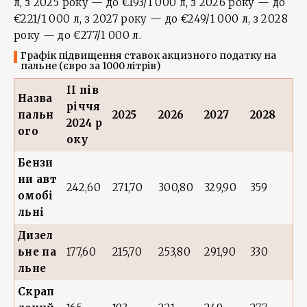
л, з 2025 року — до €193/1 000 л, з 2026 року — до
€221/1 000 л, з 2027 року — до €249/1 000 л, з 2028
року — до €277/1 000 л.
Графік підвищення ставок акцизного податку на
пальне (євро за 1000 літрів)
II пів
Назва
річчя
пальн
2025
2026
2027
2028
2024 р
ого
оку
Бензи
ни авт
242,60
271,70
300,80
329,90
359
омобі
льні
Дизел
ьне па
177,60
215,70
253,80
291,90
330
льне
Скрап