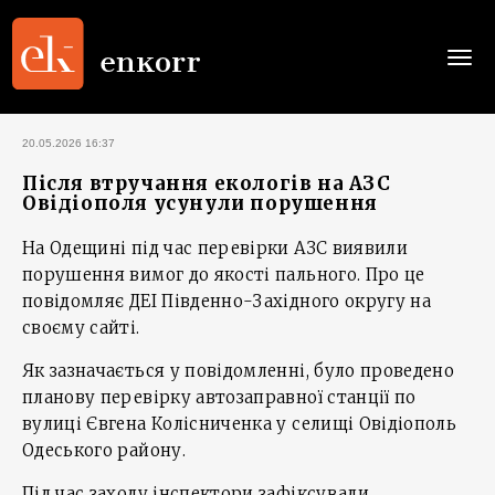
Togg
navi
20.05.2026 16:37
Після втручання екологів на АЗС
Овідіополя усунули порушення
На Одещині під час перевірки АЗС виявили
порушення вимог до якості пального. Про це
повідомляє ДЕІ Південно-Західного округу на
своєму сайті.
Як зазначається у повідомленні, було проведено
планову перевірку автозаправної станції по
вулиці Євгена Колісниченка у селищі Овідіополь
Одеського району.
Під час заходу інспектори зафіксували