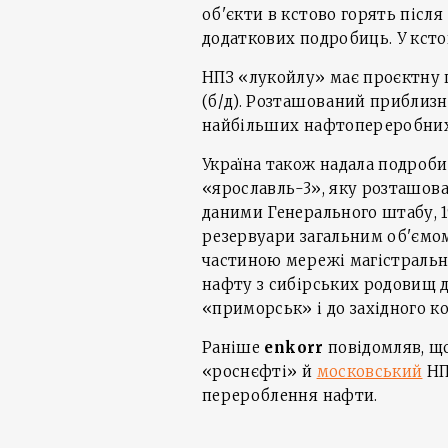
об'єкти в кстово горять після
додаткових подробиць. У ксто
НПЗ «лукойлу» має проєктну п
(б/д). Розташований приблизно
найбільших нафтопереробних 
Україна також надала подроб
«ярославль-3», яку розташова
даними Генерального штабу, 
резервуари загальним об'ємом 
частиною мережі магістральни
нафту з сибірських родовищ 
«приморськ» і до західного к
Раніше
enkorr
повідомляв, щ
«роснєфті» й
московський
НП
перероблення нафти.