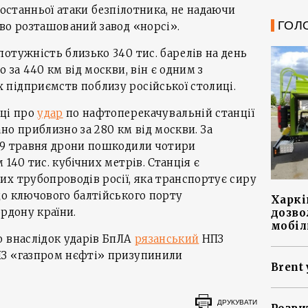
 останньої атаки безпілотника, не надаючи
ГОЛ
во розташований завод «норсі».
отужність близько 340 тис. барелів на день
 за 440 км від москви, він є одним з
підприємств поблизу російської столиці.
иці про
удар
по нафтоперекачувальній станції
но приблизно за 280 км від москви. За
19 травня дрони пошкодили чотири
140 тис. кубічних метрів. Станція є
х трубопроводів росії, яка транспортує сиру
до ключового балтійського порту
Харкі
ордону країни.
дозво
мобіл
о внаслідок ударів БпЛА
рязанський
НПЗ
З «газпром нєфті» призупинили
Brent 
ДРУКУВАТИ