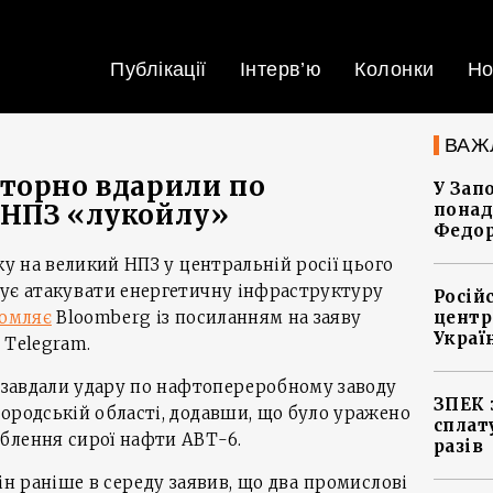
Публікації
Інтерв’ю
Колонки
Но
ВАЖ
торно вдарили по
У Зап
 НПЗ «лукойлу»
понад
Федо
ку на великий НПЗ у центральній росії цього
жує атакувати енергетичну інфраструктуру
Росій
домляє
Bloomberg із посиланням на заяву
центр
Украї
 Telegram.
а завдали удару по нафтопереробному заводу
ЗПЕК 
ородській області, додавши, що було уражено
сплат
блення сирої нафти АВТ-6.
разів
ін раніше в середу заявив, що два промислові