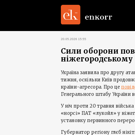
20.05.2026 15:55
Сили оборони пов
ніжегородському
Україна заявила про другу ата
тижня, оскільки Київ продов
країни-агресора. Про це
пові
Генерального штабу України в
У ніч проти 20 травня військ
«норсі» ПАТ «лукойл» у ніжег
установку первинного переро
Губернатор регіону глєб нікіт