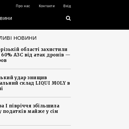
Про нас
Контакти
Вхід
вини
ЛИВІ НОВИНИ
орізькій області захистили
 60% АЗС від атак дронів —
ров
ський удар знищив
альний склад LIQUI MOLY в
ні
за І півріччя збільшила
у податків майже у сім