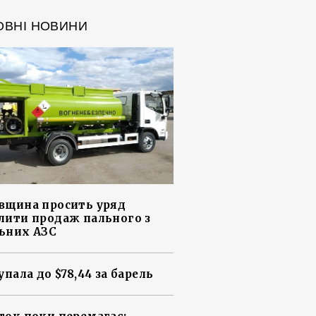
ОВНІ НОВИНИ
вщина просить уряд
лити продаж пального з
ьних АЗС
упала до $78,44 за барель