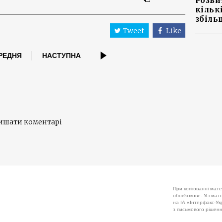
Розви
кільк
збіль
Tweet
Like
РЕДНЯ
НАСТУПНА
лишати коментарі
При копіюванні мате
обов'язкове. Усі ма
на ІА «Інтерфакс-Укр
з письмового рішенн