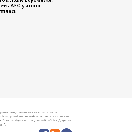
ток поки перемагає:
ість АЗС у липні
шилась
ріалів сайту посилання на enkorr.com.ua
теріали, розміщені на enkorr.com.ua з посиланням
аїна», не підлягають подальшій публікації, крім як
я ІА.