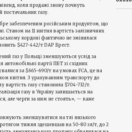
вікенд, коли продажі знову почнуть
й постачальник газу.
бре забезпеченим російським продуктом, що
і. Станом на 11 квітня вартість залізничних
льському кордоні фактично не змінилася
ановить $427-442/т DAP Брест.
лений газ у Польщі зменшуються услід за
я автомобільні партії ПБТ зі східних
валися за $665-690/т на умовах FCA, це на
ком квітня. З урахуванням транспорту до
у вартість газу становила $704-732/т.
алізація газу в Україну залишається на
ся, але черги за ним не стоять», — каже
довжують зменшуватися на тлі низького
ротягом тижня здешевшав на 50-80 зл/т, до 2
Вартість американського пропану обвалилася на