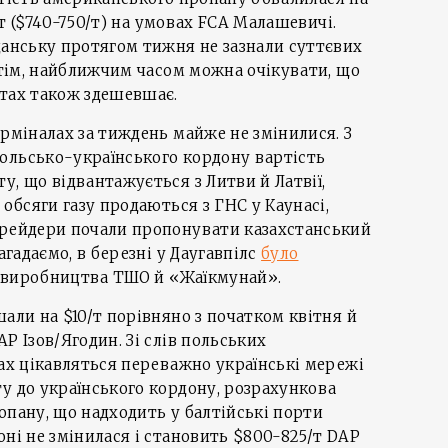
л/т ($740-750/т) на умовах FCA Малашевичі.
данську протягом тижня не зазнали суттєвих
 Утім, найближчим часом можна очікувати, що
ртах також здешевшає.
ерміналах за тиждень майже не змінилися. З
ольсько-українського кордону вартість
у, що відвантажується з Литви й Латвії,
 обсяги газу продаються з ГНС у Каунасі,
трейдери почали пропонувати казахстанський
агадаємо, в березні у Даугавпілс
було
зу виробництва ТШО й «Жаїкмунай».
шали на $10/т порівняно з початком квітня й
P Ізов/Ягодин. Зі слів польських
нах цікавляться переважно українські мережі
у до українського кордону, розрахункова
опану, що надходить у балтійські порти
оні не змінилася і становить $800-825/т DAP