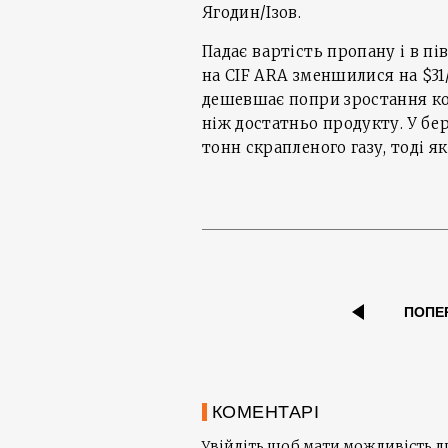
Ягодин/Ізов.
Падає вартість пропану і в п
на CIF ARA зменшилися на $31/т
дешевшає попри зростання ко
ніж достатньо продукту. У бер
тонн скрапленого газу, тоді я
ПОПЕ
КОМЕНТАРІ
Увійдіть щоб мати можливість 