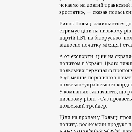
чекаємо на довгий травневий 
зростати», — сказав польськи
Ринок Польщі залишається до
стримує ціни на низькому рівн
партій ПБТ на білорусько-по
відносно початку місяця і ст
А от експортні ціни на скрап
попитом в Україні. Цього тижн
польських терміналів пропону
$5/т менше порівняно з почат
польсько-українського кордон
У компаніях зазначають, що ре
низькому рівні. «Газ продаєть
польський трейдер.
Ціни на пропан у Польщі про
попиту. російський продукт п
450-2 520 зл/т ($617-635/т). 