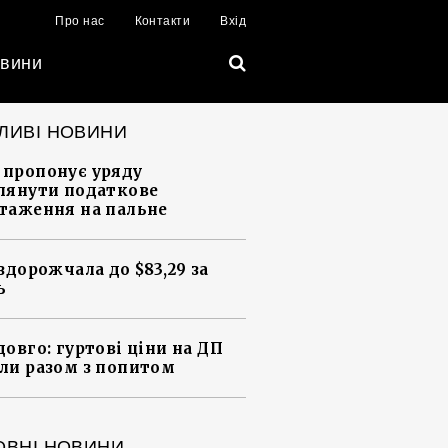
Про нас
Контакти
Вхід
вини
ЛИВІ НОВИНИ
пропонує уряду
лянути податкове
таження на пальне
 здорожчала до $83,29 за
ь
довго: гуртові ціни на ДП
ли разом з попитом
ОВНІ НОВИНИ