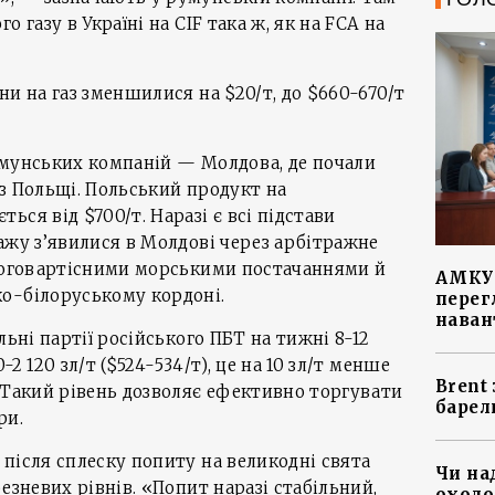
 газу в Україні на CIF така ж, як на FCA на
ни на газ зменшилися на $20/т, до $660-670/т
умунських компаній — Молдова, де почали
з Польщі. Польський продукт на
ся від $700/т. Наразі є всі підстави
ажу з’явилися в Молдові через арбітражне
ороговартісними морськими постачаннями й
АМКУ 
о-білоруському кордоні.
перег
наван
льні партії російського ПБТ на тижні 8-12
2 120 зл/т ($524-534/т), це на 10 зл/т менше
Brent
 Такий рівень дозволяє ефективно торгувати
барел
ри.
після сплеску попиту на великодні свята
Чи на
езневих рівнів. «Попит наразі стабільний,
охоло