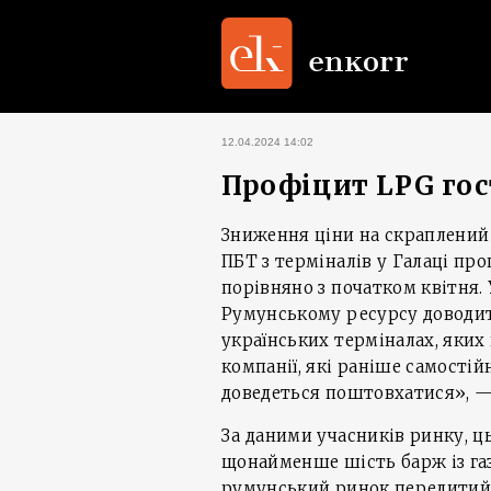
12.04.2024 14:02
Профіцит LPG гос
Зниження ціни на скраплений г
ПБТ з терміналів у Галаці про
порівняно з початком квітня. 
Румунському ресурсу доводит
українських терміналах, яких
компанії, які раніше самостій
доведеться поштовхатися», — 
За даними учасників ринку, ц
щонайменше шість барж із газ
румунський ринок перелитий»