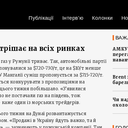
Публікації
Інтерв’ю
Колонки
Но
ВАЖ
трішає на всіх ринках
АМКУ 
перег
наван
аз у Румунії триває. Так, автомобільні партії
понувалися за $720-730/т, це на $10/т менше
У Мангалії суміш пропонується за $715-720/т.
Brent
ься конкурувати з пропозиціями на
барел
 цього тижня побільшало. «З’явилися
но не постачали газ на південь, тож
Чи на
каже один із морських трейдерів.
охоло
ього тижня на Дунаї розвантажується
ом. «Продажі в Україну йдуть важко, та й
, — зазначають у румунській компанії. Там
ГОЛ