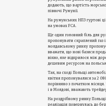
додають, що вартість морського
півночі Румунії.
На румунських НПЗ гуртові ці
на умовах FCA.
Ще один головний біль для р
пропонувати скраплений газ і
молдавському ринку пропонуєть
вважати, що нові базиси прод
вікно, яке відкрилося між д
дешевим ресурсом на польськ
Так, на сході Польщі автомобі
квітня пропонувалися за 2 080-
порівняно з початком місяця.
і в Молдові, вважають трейде
На роздрібному ринку Польщі 
реалізація повернулась до бер