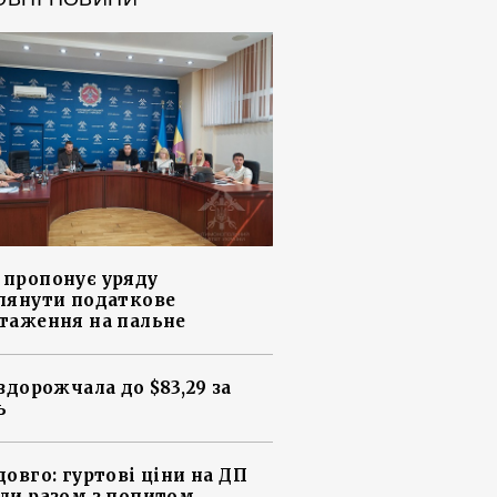
пропонує уряду
лянути податкове
таження на пальне
 здорожчала до $83,29 за
ь
довго: гуртові ціни на ДП
ли разом з попитом