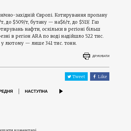
івнічно-західній Європі. Котирування пропану
, до $509/т, бутану — на$6/т, до $513/. Газ
тирувань нафти, оскільки в регіоні більш
езні в регіон ARA по воді надійшло 522 тис.
к у лютому — лише 341 тис. тонн.
ДРУКУВАТИ
Tweet
Like
РЕДНЯ
НАСТУПНА
лишати коментарі