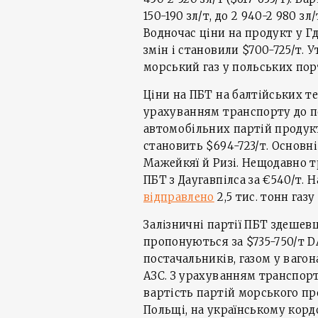
150-190 зл/т, до 2 940-2 980 з
Водночас ціни на продукт у Г
змін і становили $700-725/т.
морський газ у польських по
Ціни на ПБТ на балтійських т
урахуванням транспорту до п
автомобільних партій продукт
становить $694-723/т. Основні
Мажейкяї й Ризі. Нещодавно 
ПБТ з Даугавпілса за €540/т. Н
відправлено
2,5 тис. тонн га
Залізничні партії ПБТ здешев
пропонуються за $735-750/т DA
постачальників, газом у ваго
АЗС. З урахуванням транспорт
вартість партій морського пр
Польщі, на українському корд