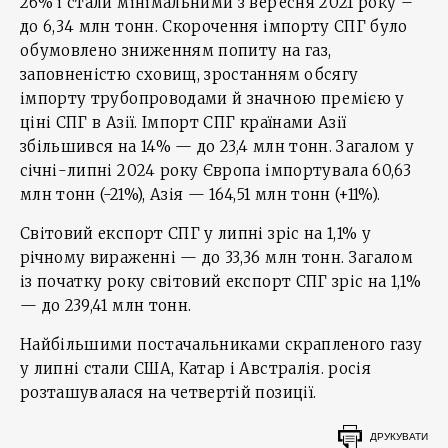
26% і стали мінімальними з вересня 2021 року –
до 6,34 млн тонн. Скорочення імпорту СПГ було
обумовлено зниженням попиту на газ,
заповненістю сховищ, зростанням обсягу
імпорту трубопроводами й значною премією у
ціні СПГ в Азії. Імпорт СПГ країнами Азії
збільшився на 14% — до 23,4 млн тонн. Загалом у
січні-липні 2024 року Європа імпортувала 60,63
млн тонн (-21%), Азія — 164,51 млн тонн (+11%).
Світовий експорт СПГ у липні зріс на 1,1% у
річному вираженні — до 33,36 млн тонн. Загалом
із початку року світовий експорт СПГ зріс на 1,1%
— до 239,41 млн тонн.
Найбільшими постачальниками скрапленого газу
у липні стали США, Катар і Австралія. росія
розташувалася на четвертій позиції.
ДРУКУВАТИ