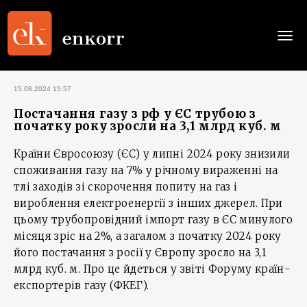
Togg
navi
15.08.2024 15:57
Постачання газу з рф у ЄС трубою з
початку року зросли на 3,1 млрд куб. м
Країни Євросоюзу (ЄС) у липні 2024 року знизили
споживання газу на 7% у річному вираженні на
тлі заходів зі скорочення попиту на газ і
вироблення електроенергії з інших джерел. При
цьому трубопровідний імпорт газу в ЄС минулого
місяця зріс на 2%, а загалом з початку 2024 року
його постачання з росії у Європу зросло на 3,1
млрд куб. м. Про це йдеться у звіті Форуму країн-
експортерів газу (ФКЕГ).