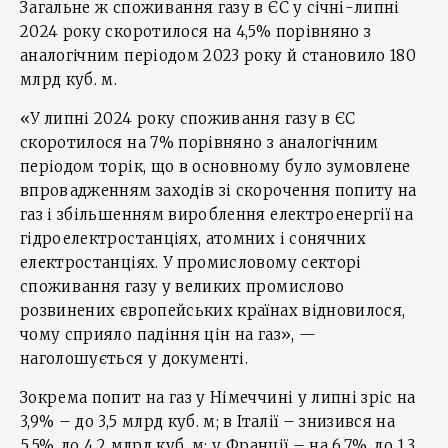
Загальне ж споживання газу в ЄС у січні-липні
2024 року скоротилося на 4,5% порівняно з
аналогічним періодом 2023 року й становило 180
млрд куб. м.
«У липні 2024 року споживання газу в ЄС
скоротилося на 7% порівняно з аналогічним
періодом торік, що в основному було зумовлене
впровадженням заходів зі скорочення попиту на
газ і збільшенням вироблення електроенергії на
гідроелектростанціях, атомних і сонячних
електростанціях. У промисловому секторі
споживання газу у великих промислово
розвинених європейських країнах відновилося,
чому сприяло падіння цін на газ», —
наголошується у документі.
Зокрема попит на газ у Німеччині у липні зріс на
3,9% – до 3,5 млрд куб. м; в Італії – знизився на
5,5%, до 4,2 млрд куб. м; у Франції – на 6,7%, до 1,3