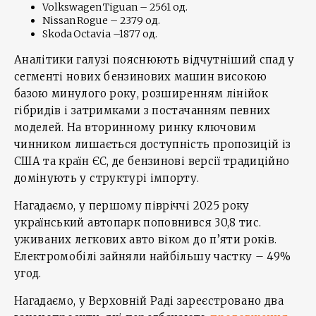
Volkswagen Tiguan – 2561 од.
Nissan Rogue – 2379 од.
Skoda Octavia –1877 од.
Аналітики галузі пояснюють відчутніший спад у
сегменті нових бензинових машин високою
базою минулого року, розширенням лінійок
гібридів і затримками з постачанням певних
моделей. На вторинному ринку ключовим
чинником лишається доступність пропозицій із
США та країн ЄС, де бензинові версії традиційно
домінують у структурі імпорту.
Нагадаємо, у першому півріччі 2025 року
український автопарк поповнився 30,8 тис.
уживаних легкових авто віком до п’яти років.
Електромобілі зайняли найбільшу частку – 49%
угод.
Нагадаємо, у Верховній Раді зареєстровано два