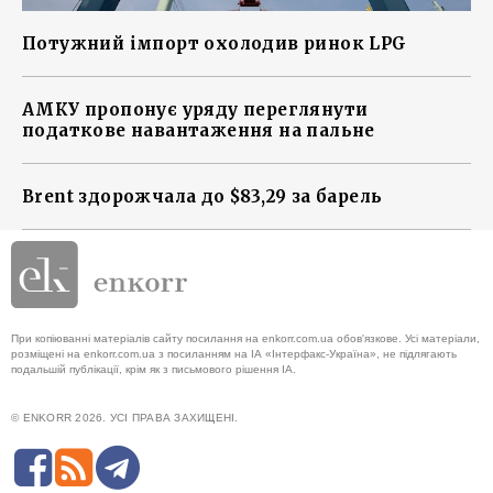
Потужний імпорт охолодив ринок LPG
АМКУ пропонує уряду переглянути
податкове навантаження на пальне
Brent здорожчала до $83,29 за барель
При копіюванні матеріалів сайту посилання на enkorr.com.ua обов'язкове. Усі матеріали,
розміщені на enkorr.com.ua з посиланням на ІА «Інтерфакс-Україна», не підлягають
подальшій публікації, крім як з письмового рішення ІА.
© ENKORR 2026. УСІ ПРАВА ЗАХИЩЕНІ.