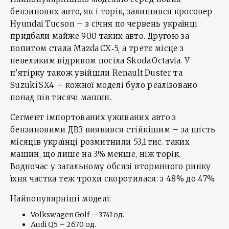
бензинових авто, як і торік, залишився кросовер
Hyundai Tucson – з січня по червень українці
придбали майже 900 таких авто. Другою за
попитом стала Mazda CX‑5, а третє місце з
невеликим відривом посіла Skoda Octavia. У
п’ятірку також увійшли Renault Duster та
Suzuki SX4 – кожної моделі було реалізовано
понад пів тисячі машин.
Сегмент імпортованих уживаних авто з
бензиновими ДВЗ виявився стійкішим – за шість
місяців українці розмитнили 53,1 тис. таких
машин, що лише на 3% менше, ніж торік.
Водночас у загальному обсязі вторинного ринку
їхня частка теж трохи скоротилася: з 48% до 47%.
Найпопулярніші моделі:
Volkswagen Golf – 3741 од.
Audi Q5 – 2670 од.