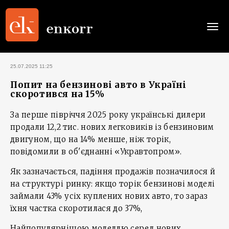
Togg
navi
25.07.2025 11:25
Попит на бензинові авто в Україні
скоротився на 15%
За перше півріччя 2025 року українські дилери
продали 12,2 тис. нових легковиків із бензиновим
двигуном, що на 14% менше, ніж торік,
повідомили в об'єднанні «Укравтопром».
Як зазначається, падіння продажів позначилося й
на структурі ринку: якщо торік бензинові моделі
займали 43% усіх куплених нових авто, то зараз
їхня частка скоротилася до 37%,
Найпопулярнішою моделлю серед нових