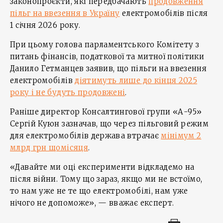
законопроєкти, які передбачають
продовження
пільг на ввезення в Україну
електромобілів після
1 січня 2026 року.
При цьому голова парламентського Комітету з
питань фінансів, податкової та митної політики
Данило Гетманцев заявив, що пільги на ввезення
електромобілів
діятимуть лише до кінця 2025
року і не будуть продовжені
.
Раніше директор Консалтингової групи «А-95»
Сергій Куюн зазначав, що через пільговий режим
для електромобілів держава втрачає
мінімум 2
млрд грн щомісяця
.
«Давайте ми оці експерименти відкладемо на
після війни. Тому що зараз, якщо ми не встоїмо,
то нам уже не те що електромобілі, нам уже
нічого не допоможе», — вважає експерт.