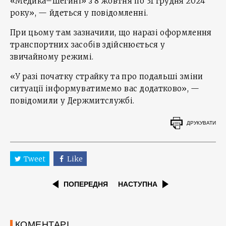
«Медика–Шегині» з 8 жовтня по 31 грудня 2024
року», — йдеться у повідомленні.
При цьому там зазначили, що наразі оформлення
транспортних засобів здійснюється у
звичайному режимі.
«У разі початку страйку та про подальші зміни
ситуації інформуватимемо вас додатково», —
повідомили у Держмитслужбі.
ДРУКУВАТИ
Tweet
Like
ПОПЕРЕДНЯ
НАСТУПНА
КОМЕНТАРІ