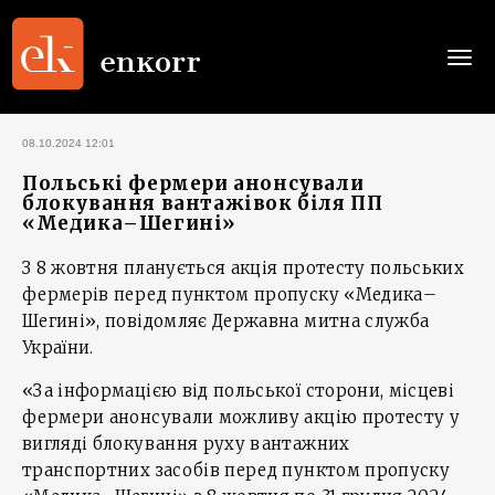
Togg
navi
08.10.2024 12:01
Польські фермери анонсували
блокування вантажівок біля ПП
«Медика–Шегині»
З 8 жовтня планується акція протесту польських
фермерів перед пунктом пропуску «Медика–
Шегині», повідомляє Державна митна служба
України.
«За інформацією від польської сторони, місцеві
фермери анонсували можливу акцію протесту у
вигляді блокування руху вантажних
транспортних засобів перед пунктом пропуску