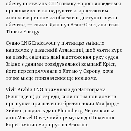
обсягу постачань СПГ взимку Європі доведеться
продовжувати конкурувати зі зростаючим
азійським ринком за обмежені доступні гнучкі
обсяги», — сказав Джошуа Бело-Осагі, аналітик
Timera Energy.
Судно LNG Endeavour у п’ятницю змінило
напрямок у південній Атлантиці, щоб узяти курс
на північ, свідчать дані відстеження руху суден.
Згідно з даними розвідувальної компанії Kpler,
його переспрямували з Китаю у Європу, хоча
точне місце призначення ще невідоме.
Vivit Arabia LNG прямувала до Чаттограма
(Бангладеш) до середи, коли потім повідомила
про пункт призначення британський Мілфорд-
Хейвен, свідчать дані Bloomberg. Через кілька
днів Marvel Dove, який прямував до Південної
Кореї, змінив маршрут на Бельгію.