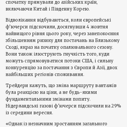
спочатку прямували до азійських країн,
включаючи Китай і Південну Корею.
Відволікання відбуваються, коли європейські
ф’ючерси підскочили, досягнувши 4 жовтня
найвищого рівня цього року, через занепокоєння
збільшенням ризику для постачань на Близькому
Сході, якраз на початку опалювального сезону.
Вони також ілюструють гнучкість того, куди
можуть спрямовуватися потоки США, і сильну
конкуренцію за постачання з Європи й Азії, двох
найбільших регіонів споживання.
Трейдери кажуть, що зміна маршруту вантажів
була реакцією на ціни, а не будь-якими
фундаментальними змінами попиту.
Нідерландські газові ф'ючерси підскочили на 29%
із середини вересня.
«Однак із незначним зростанням загального