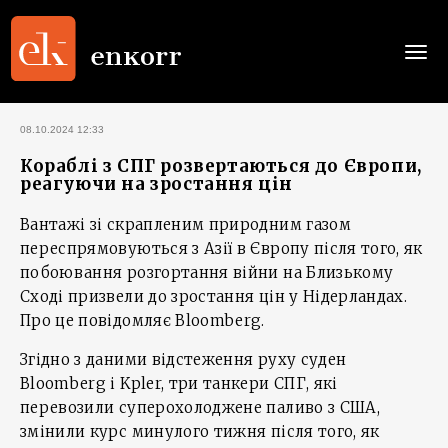
Togg
navi
08.10.2024 12:33
Кораблі з СПГ розвертаються до Європи,
реагуючи на зростання цін
Вантажі зі скрапленим природним газом
переспрямовуються з Азії в Європу після того, як
побоювання розгортання війни на Близькому
Сході призвели до зростання цін у Нідерландах.
Про це повідомляє Bloomberg.
Згідно з даними відстеження руху суден
Bloomberg і Kpler, три танкери СПГ, які
перевозили суперохолоджене паливо з США,
змінили курс минулого тижня після того, як