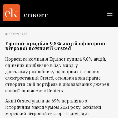
Togg
navi
08.10.2024 11:50
Equinor придбав 9,8% акцій офшорної
вітрової компанії Orsted
Норвезька компанія Equinor купила 9,8% акцій,
оцінених приблизно в $2,5 млрд, у
данському розробнику офшорних вітрових
електростанцій Orsted, оскільки вона прагне
створити свій портфель відновлюваних джерел
енергії, повідомляє Reuters.
Акції Orsted упали на 69% порівняно з
історичним максимумом 2021 року, оскільки
морський вітровий сектор зіткнувся зі