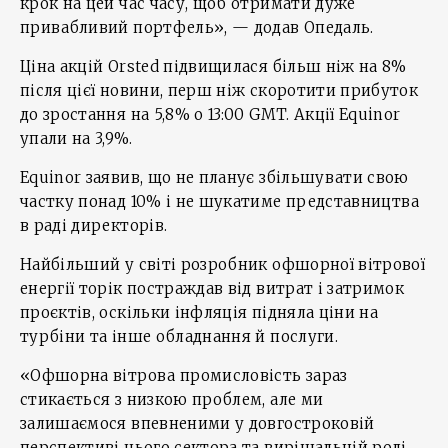
крок на цей час часу, щоб отримати дуже
привабливий портфель», — додав Опедаль.
Ціна акцій Orsted підвищилася більш ніж на 8%
після цієї новини, перш ніж скоротити прибуток
до зростання на 5,8% о 13:00 GMT. Акції Equinor
упали на 3,9%.
Equinor заявив, що не планує збільшувати свою
частку понад 10% і не шукатиме представництва
в раді директорів.
Найбільший у світі розробник офшорної вітрової
енергії торік постраждав від витрат і затримок
проєктів, оскільки інфляція підняла ціни на
турбіни та інше обладнання й послуги.
«Офшорна вітрова промисловість зараз
стикається з низкою проблем, але ми
залишаємося впевненими у довгостроковій
перспективі цього сектора та вирішальній ролі