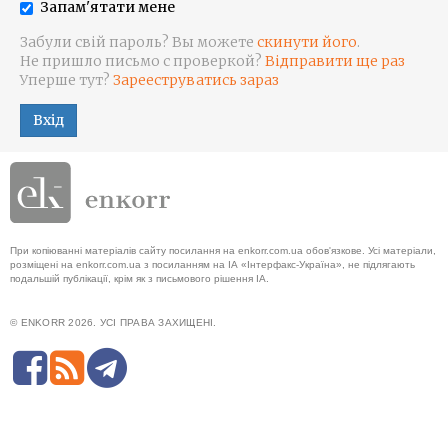
Запам'ятати мене
Забули свій пароль? Вы можете
скинути його
.
Не пришло письмо с проверкой?
Відправити ще раз
Уперше тут?
Зарееструватись зараз
Вхід
При копіюванні матеріалів сайту посилання на enkorr.com.ua обов'язкове. Усі матеріали,
розміщені на enkorr.com.ua з посиланням на ІА «Інтерфакс-Україна», не підлягають
подальшій публікації, крім як з письмового рішення ІА.
© ENKORR 2026. УСІ ПРАВА ЗАХИЩЕНІ.