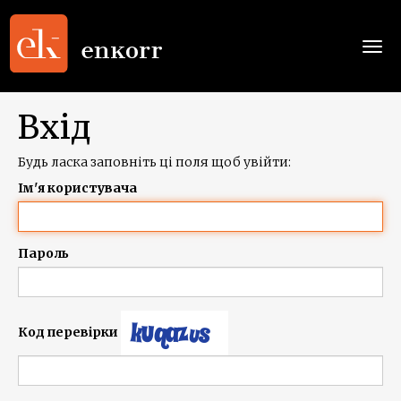
Togg
navi
Вхід
Будь ласка заповніть ці поля щоб увійти:
Ім'я користувача
Пароль
Код перевірки