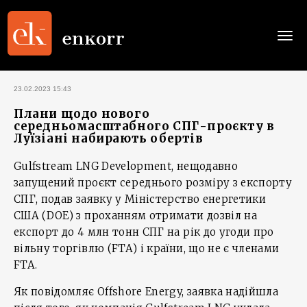
Togg
navi
23.02.2023 15:43
Плани щодо нового
середньомасштабного СПГ-проєкту в
Луїзіані набирають обертів
Gulfstream LNG Development, нещодавно
запущений проєкт середнього розміру з експорту
СПГ, подав заявку у Міністерство енергетики
США (DOE) з проханням отримати дозвіл на
експорт до 4 млн тонн СПГ на рік до угоди про
вільну торгівлю (FTA) і країни, що не є членами
FTA.
Як повідомляє Offshore Energy, заявка надійшла