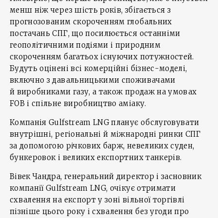
менш ніж через шість років, збігається з
прогнозованим скороченням глобальних
постачань СПГ, що посилюється останніми
геополітичними подіями і природним
скороченням багатьох існуючих потужностей.
Будуть оцінені всі комерційні бізнес-моделі,
включно з давальницькими споживачами
й виробниками газу, а також продаж на умовах
FOB і спільне виробництво аміаку.
Компанія Gulfstream LNG планує обслуговувати
внутрішні, регіональні й міжнародні ринки СПГ
за допомогою річкових барж, невеликих суден,
бункеровок і великих експортних танкерів.
Вівек Чандра, генеральний директор і засновник
компанії Gulfstream LNG, очікує отримати
схвалення на експорт у зоні вільної торгівлі
пізніше цього року і схвалення без угоди про