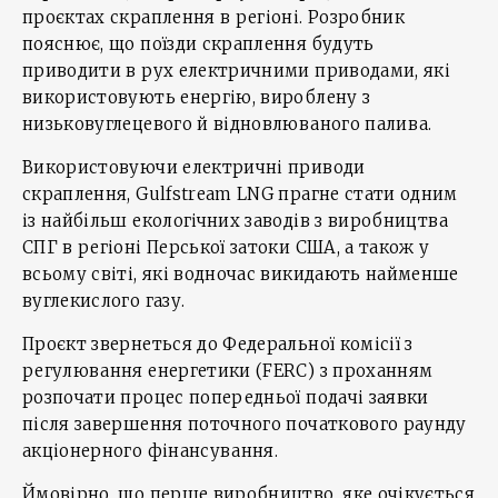
проєктах скраплення в регіоні. Розробник
пояснює, що поїзди скраплення будуть
приводити в рух електричними приводами, які
використовують енергію, вироблену з
низьковуглецевого й відновлюваного палива.
Використовуючи електричні приводи
скраплення, Gulfstream LNG прагне стати одним
із найбільш екологічних заводів з виробництва
СПГ в регіоні Перської затоки США, а також у
всьому світі, які водночас викидають найменше
вуглекислого газу.
Проєкт звернеться до Федеральної комісії з
регулювання енергетики (FERC) з проханням
розпочати процес попередньої подачі заявки
після завершення поточного початкового раунду
акціонерного фінансування.
Ймовірно, що перше виробництво, яке очікується