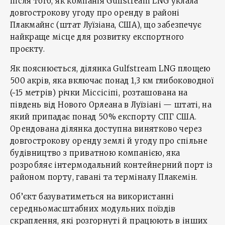
після того, як компанія Gulfstream LNG уклала
довгострокову угоду про оренду в районі
Плакмайнс (штат Луїзіана, США), що забезпечує
найкраще місце для розвитку експортного
проєкту.
Як пояснюється, ділянка Gulfstream LNG площею
500 акрів, яка включає понад 1,3 км глибоководної
(~15 метрів) річки Міссісіпі, розташована на
південь від Нового Орлеана в Луїзіані — штаті, на
який припадає понад 50% експорту СПГ США.
Орендована ділянка доступна винятково через
довгострокову оренду землі й угоду про спільне
будівництво з приватною компанією, яка
розробляє інтермодальний контейнерний порт із
районом порту, гавані та терміналу Плакемін.
Об’єкт базуватиметься на використанні
середньомасштабних модульних поїздів
скраплення, які розгорнуті й працюють в інших