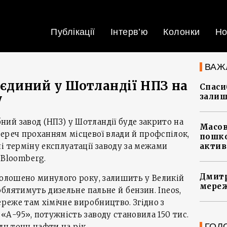
Публікації
Інтерв’ю
Колонки
Но
ВАЖ
 єдиний у Шотландії НПЗ на
Спасиб
у
залиш
ий завод (НПЗ) у Шотландії буде закрито на
Масов
ереч проханням місцевої влади й профспілок,
пошко
і терміну експлуатації заводу за межами
актив
 Bloomberg.
Дмитр
голошено минулого року, залишить у Великій
мереж
роблятимуть дизельне пальне й бензин. Ineos,
ереже там хімічне виробництво. Згідно з
«А-95», потужність заводу становила 150 тис.
ГОЛ
млн тонн нафти на рік.