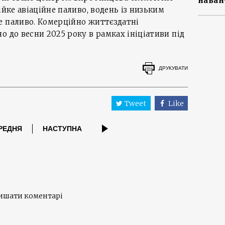
наван
ійке авіаційне паливо, водень із низьким
е паливо. Комерційно життєздатні
о до весни 2025 року в рамках ініціативи під
ДРУКУВАТИ
Tweet
Like
РЕДНЯ
НАСТУПНА
лишати коментарі