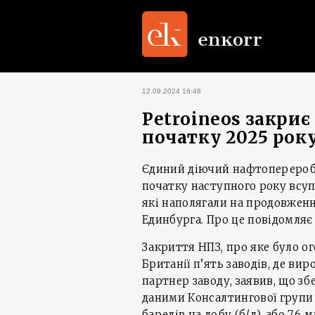
12.09.2024 16:48
Petroineos закриє
початку 2025 рок
Єдиний діючий нафтопереробн
початку наступного року всуп
які наполягали на продовженн
Единбурга. Про це повідомляє
Закриття НПЗ, про яке було о
Британії п’ять заводів, де ви
партнер заводу, заявив, що зб
даними Консалтингової групи 
барелів на добу (б/д), або 7,6 