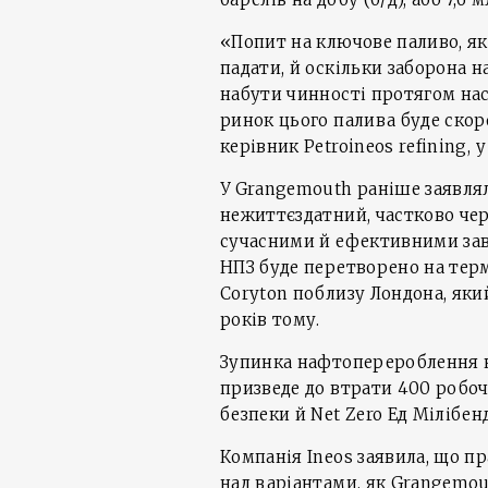
«Попит на ключове паливо, я
падати, й оскільки заборона н
набути чинності протягом нас
ринок цього палива буде скор
керівник Petroineos refining, у 
У Grangemouth раніше заявля
нежиттєздатний, частково чер
сучасними й ефективними заво
НПЗ буде перетворено на термі
Coryton поблизу Лондона, як
років тому.
Зупинка нафтоперероблення на
призведе до втрати 400 робоч
безпеки й Net Zero Ед Мілібен
Компанія Ineos заявила, що п
над варіантами, як Grangemo