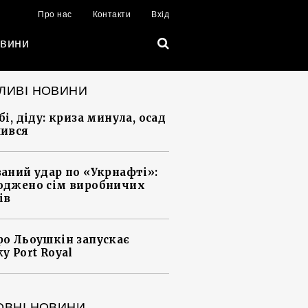
Про нас
Контакти
Вхід
вини
ЛИВІ НОВИНИ
і, діду: криза минула, осад
ився
аний удар по «Укрнафті»:
джено сім виробничих
ів
о Льоушкін запускає
у Port Royal
ОВНІ НОВИНИ