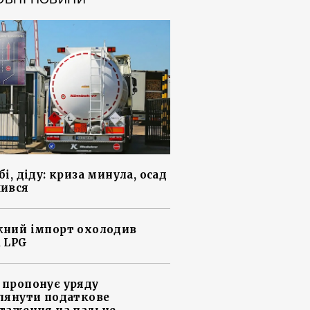
і, діду: криза минула, осад
ився
ний імпорт охолодив
 LPG
пропонує уряду
лянути податкове