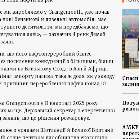
ке ми виробляємо у Grangemouth, уже почав
а нові бензинові й дизельні автомобілі має
тупного десятиліття, ми передбачаємо, що
очуватися далі», — зазначив Френк Демай,
заяві.
ли, що його нафтопереробний бізнес
ез посилення конкуренції з більшими, більш
дами на Близькому Сході, в Азії й Африці.
нал імпорту палива, така ж доля, як у заводу
Спасиб
ий припинив перероблення нафти понад 10
залиш
Потуж
 Grangemouth у ІІ кварталі 2025 року
ринок
их місць. Державний секретар з енергетичної
д заявив, що це рішення розчаровує.
АМКУ 
рацює з урядами Шотландії й Великої Британії
перег
uth стане центром виробництва екологічно