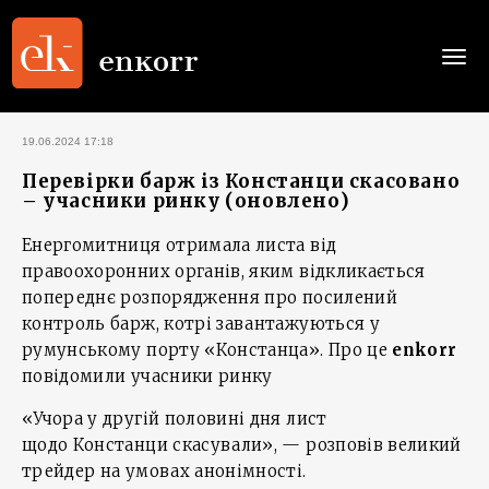
Togg
navi
19.06.2024 17:18
Перевірки барж із Констанци скасовано
– учасники ринку (оновлено)
Енергомитниця отримала листа від
правоохоронних органів, яким відкликається
попереднє розпорядження про посилений
контроль барж, котрі завантажуються у
румунському порту «Констанца». Про це
enkorr
повідомили учасники ринку
«Учора у другій половині дня лист
щодо Констанци скасували», — розповів великий
трейдер на умовах анонімності.