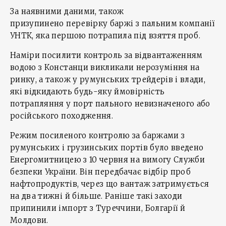
За наявними даними, також
призупинено перевірку баржі з пальним компанії
УНТК, яка першою потрапила під взяття проб.
Наміри посилити контроль за відвантаженням
водою з Констанци викликали нерозуміння на
ринку, а також у румунських трейдерів і влади,
які відкидають будь-яку ймовірність
потрапляння у порт пального невизначеного або
російського походження.
Режим посиленого контролю за баржами з
румунських і грузинських портів було введено
Енергомитницею з 10 червня на вимогу Служби
безпеки України. Він передбачає відбір проб
нафтопродуктів, через що вантаж затримується
на два тижні й більше. Раніше такі заходи
припинили імпорт з Туреччини, Болгарії й
Молдови.