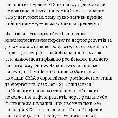
наявність операцій STS на шляху судна майже
неможливо. «Ніхто притомний не фіксуватиме
STS у документах, тому судно завжди прийде
ніби напряму», — вважає один із трейдерів.
Як зазначають європейські аналітики,
незадокументована перевалка нафтопродуктів за
допомогою «тіньового» флоту, послугами якого
користується рф, — найбільша проблема, що
ускладнює ідентифікацію російського пального
на світовому ринку. Як констатував під час
виступу на Petroleum Ukraine 2024 голова
команди CREA з європейсько-російської політики
та енергетики Ісаак Леві, STS лишається
найбільшим шляхом стирання російського
походження нафтопродуктів через реальне або
фіктивне змішування. При цьому тільки 63%
операцій STS з перевалки російської нафти й
нафтопродуктів виконується підзвітними