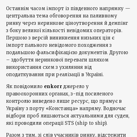
Останнім часом імпорт із південного напрямку —
центральна тема обговорення на паливному
ринку через неринкове ціноутворення й демпінг
з боку великої кількості невідомих операторів.
Першою з версій виникнення низьких цін є
імпорт пального невідомого походження з
подальшою фальсифікацією документів. Другою
– здобуття неринкової переваги шляхом
використання схем з ухиляння від
оподаткування при реалізації в Україні.
Як повідомило
enkorr
джерело у
правоохоронних органах, з-під посиленого
контролю виведено лише ресурс, що прямує в
Україну з порту «Констанца» напряму. Водночас
відбори проб лишаються актуальними для суден,
які проводили операції STS (ship to ship).
Разом з тим, зі слів учасників ринку, відстежити