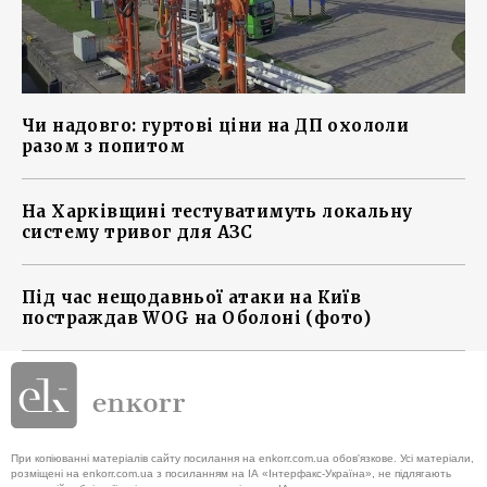
Чи надовго: гуртові ціни на ДП охололи
разом з попитом
На Харківщині тестуватимуть локальну
систему тривог для АЗС
Під час нещодавньої атаки на Київ
постраждав WOG на Оболоні (фото)
При копіюванні матеріалів сайту посилання на enkorr.com.ua обов'язкове. Усі матеріали,
розміщені на enkorr.com.ua з посиланням на ІА «Інтерфакс-Україна», не підлягають