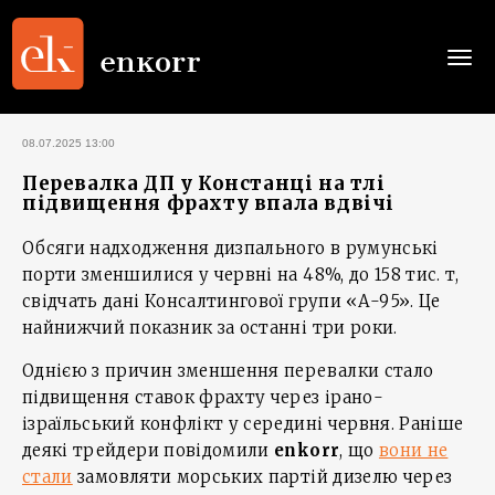
Togg
navi
08.07.2025 13:00
Перевалка ДП у Констанці на тлі
підвищення фрахту впала вдвічі
Обсяги надходження дизпального в румунські
порти зменшилися у червні на 48%, до 158 тис. т,
свідчать дані Консалтингової групи «А-95». Це
найнижчий показник за останні три роки.
Однією з причин зменшення перевалки стало
підвищення ставок фрахту через ірано-
ізраїльський конфлікт у середині червня. Раніше
деякі трейдери повідомили
enkorr
, що
вони не
стали
замовляти морських партій дизелю через