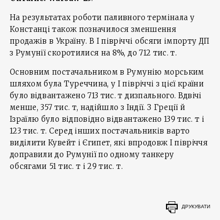
На результатах роботи паливного термінала у
Констанці також позначилося зменшення
продажів в Україну. В I півріччі обсяги імпорту ДП
з Румунії скоротилися на 8%, до 712 тис. т.
Основним постачальником в Румунію морським
шляхом була Туреччина, у I півріччі з цієї країни
було відвантажено 713 тис. т дизпального. Вдвічі
менше, 357 тис. т, надійшло з Індії. З Греції й
Ізраїлю було відповідно відвантажено 139 тис. т і
123 тис. т. Серед інших постачальників варто
виділити Кувейт і Єгипет, які впродовж I півріччя
доправили до Румунії по одному танкеру
обсягами 51 тис. т і 29 тис. т.
ДРУКУВАТИ