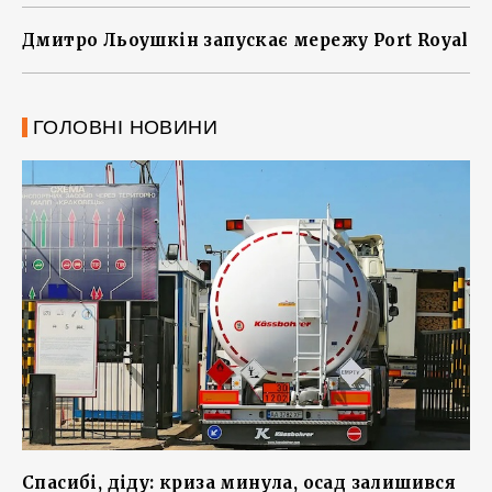
Дмитро Льоушкін запускає мережу Port Royal
ГОЛОВНІ НОВИНИ
Спасибі, діду: криза минула, осад залишився