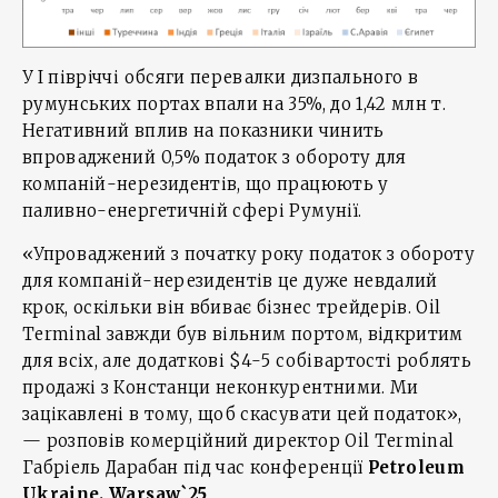
У I півріччі обсяги перевалки дизпального в
румунських портах впали на 35%, до 1,42 млн т.
Негативний вплив на показники чинить
впроваджений 0,5% податок з обороту для
компаній-нерезидентів, що працюють у
паливно-енергетичній сфері Румунії.
«Упроваджений з початку року податок з обороту
для компаній-нерезидентів це дуже невдалий
крок, оскільки він вбиває бізнес трейдерів. Oil
Terminal завжди був вільним портом, відкритим
для всіх, але додаткові $4-5 собівартості роблять
продажі з Констанци неконкурентними. Ми
зацікавлені в тому, щоб скасувати цей податок»,
— розповів комерційний директор Oil Terminal
Габріель Дарабан під час конференції
Petroleum
Ukraine. Warsaw`25
.