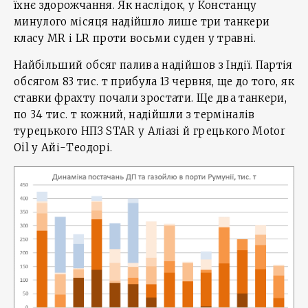
їхнє здорожчання. Як наслідок, у Констанцу
минулого місяця надійшло лише три танкери
класу MR і LR проти восьми суден у травні.
Найбільший обсяг палива надійшов з Індії. Партія
обсягом 83 тис. т прибула 13 червня, ще до того, як
ставки фрахту почали зростати. Ще два танкери,
по 34 тис. т кожний, надійшли з терміналів
турецького НПЗ STAR у Аліазі й грецького Motor
Oil у Айі-Теодорі.