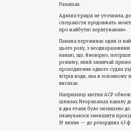
Panamax.
Адміністрація не уточнила, до
спеціалісти продовжать моні
про майбутні коригування».
Панама переживає один із най
цього року, з неодноразовим
каналі, що, ймовірно, погірш
режиму, який зазвичай прино
проходження одного судна уз
літрів води, яка в основному 
висихає.
Наприкінці квітня ACP обмеж
шлюзах Neopanamax каналу до 4
в два етапи було зменшено до 
планувалося зменшити прохідну 
19 липня — до рекордних 43 фут