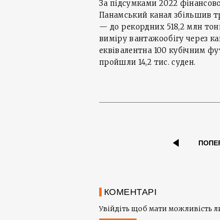
За підсумками 2022 фінансово
Панамський канал збільшив тр
— до рекордних 518,2 млн то
виміру вантажообігу через кан
еквівалентна 100 кубічним фут
пройшли 14,2 тис. суден.
ПОПЕ
КОМЕНТАРІ
Увійдіть щоб мати можливість 