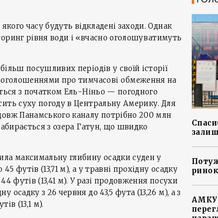
 якого часу будуть відкладені заходи. Однак
торинг рівня води і «вчасно оголошуватимуть
більш посушливих періодів у своїй історії
и оголошеннями про тимчасові обмеження на
иться з початком Ель-Ніньо — погодного
сить суху погоду в Центральну Америку. Для
довж Панамського каналу потрібно 200 млн
Спасиб
набирається з озера Гатун, що швидко
залиш
ила максимальну глибину осадки суден у
Потуж
5 футів (13,71 м), а у травні прохідну осадку
ринок
44 футів (13,41 м). У разі продовження посухи
осадку з 26 червня до 43,5 фута (13,26 м), а з
АМКУ 
ів (13,1 м).
перег