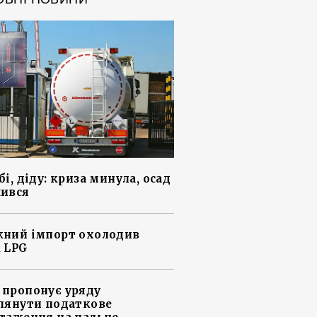
і, діду: криза минула, осад
ився
ний імпорт охолодив
 LPG
пропонує уряду
лянути податкове