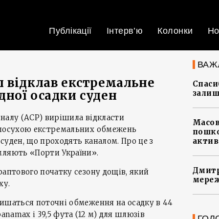
Публікації
Інтерв’ю
Колонки
Но
ВАЖ
 відклав екстремальне
Спасиб
ної осадки суден
залиш
налу (ACP) вирішила відкласти
Масов
 посухою екстремальних обмежень
пошко
суден, що проходять каналом. Про це з
актив
мляють «Порти України».
Дмитр
раптового початку сезону дощів, який
мереж
ху.
лишаться поточні обмеження на осадку в 44
panamax і 39,5 фута (12 м) для шлюзів
ГОЛ