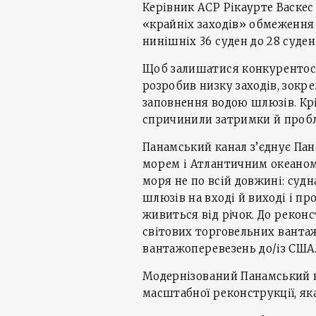
Керівник ACP Рікаурте Васкес
«крайніх заходів» обмеження
нинішніх 36 суден до 28 суден
Щоб залишатися конкурентос
розробив низку заходів, зокр
заповнення водою шлюзів. Крі
спричинили затримки й пробле
Панамський канал з’єднує Пан
морем і Атлантичним океаном.
моря не по всій довжині: суд
шлюзів на вході й виході і п
живиться від річок. До рекон
світових торговельних ванта
вантажоперевезень до/із США
Модернізований Панамський ка
масштабної реконструкції, як