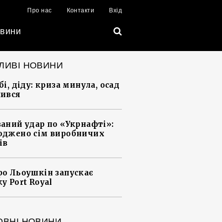
Про нас
Контакти
Вхід
вини
ЛИВІ НОВИНИ
і, діду: криза минула, осад
ився
аний удар по «Укрнафті»:
джено сім виробничих
ів
о Льоушкін запускає
у Port Royal
ОВНІ НОВИНИ