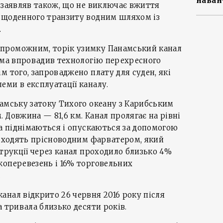
наван
 заявляв також, що не виключає вжиття
 щоденного транзиту водним шляхом із
.
проможним, торік узимку Панамський канал
ема впровадив технологію перехресного
м того, запроваджено плату для суден, які
ми в експлуатації каналу.
амську затоку Тихого океану з Карибським
 Довжина — 81,6 км. Канал пролягає на рівні
на піднімаються і опускаються за допомогою
роходять прісноводним фарватером, який
струкції через канал проходило близько 4%
жоперевезень і 16% торговельних
.
нал відкрито 26 червня 2016 року після
а тривала близько десяти років.