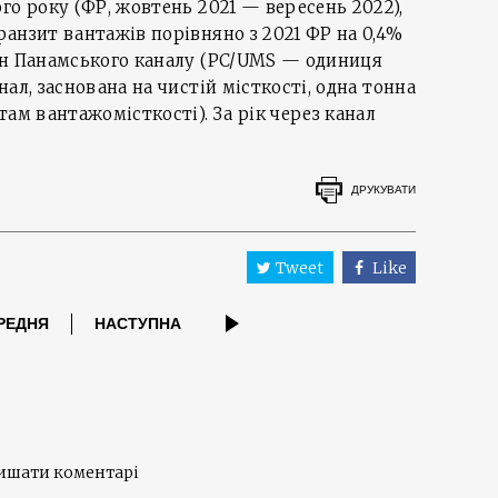
го року (ФР, жовтень 2021 — вересень 2022),
анзит вантажів порівняно з 2021 ФР на 0,4%
нн Панамського каналу (PC/UMS — одиниця
ал, заснована на чистій місткості, одна тонна
ам вантажомісткості). За рік через канал
ДРУКУВАТИ
Tweet
Like
РЕДНЯ
НАСТУПНА
лишати коментарі