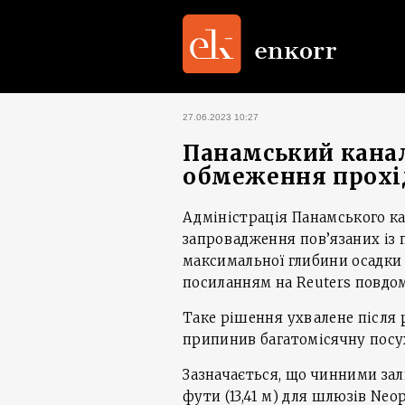
27.06.2023 10:27
Панамський канал
обмеження прохід
Адміністрація Панамського ка
запровадження пов’язаних із
максимальної глибини осадки 
посиланням на Reuters повдо
Таке рішення ухвалене після 
припинив багатомісячну посу
Зазначається, що чинними за
фути (13,41 м) для шлюзів Neo