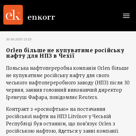
Togg
navi
30.06.2025 13:25
Orlen більше не купуватиме російську
нафту для НПЗ в Чехії
Польська нафтопереробна компанія Orlen більше
не купуватиме російську нафту для свого
чеського нафтопереробного заводу (НПЗ) після 30
червня, заявив головний виконавчий директор
Іренеуш Фафара, повідомляє Reuters.
Контракт з «роснєфтью» на постачання
російської нафти на НПЗ Litvínov у Чеській
Республіці був останнім, що пов'язує Orlen з
російською нафтою, йдеться у заяві компанії.