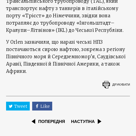
Трансальпійського трубопроводу (TAL), який
транспортує нафту з танкерів в італійському
порту «Трієст» до Німеччини, звідки вона
потрапляє до трубопроводу «Інгольштадт–
Кралупи–Літвінов» (IKL) до Чеської Республіки.
У Orlen зазначили, що наразі чеські НПЗ
постачаються сирою нафтою, зокрема з регіону
Північного моря й Середземномор'я, Саудівської
Аравії, Південної й Північної Америки, а також
Африки.
ДРУКУВАТИ
Tweet
Like
ПОПЕРЕДНЯ
НАСТУПНА