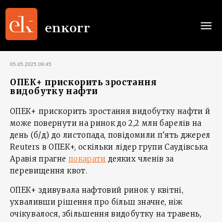
Togg
navi
05.05.2025 09:45
ОПЕК+ прискорить зростання
видобутку нафти
ОПЕК+ прискорить зростання видобутку нафти й
може повернути на ринок до 2,2 млн барелів на
день (б/д) до листопада, повідомили п'ять джерел
Reuters в ОПЕК+, оскільки лідер групи Саудівська
Аравія прагне
покарати
деяких членів за
перевищення квот.
ОПЕК+ здивувала нафтовий ринок у квітні,
ухваливши рішення про більш значне, ніж
очікувалося, збільшення видобутку на травень,