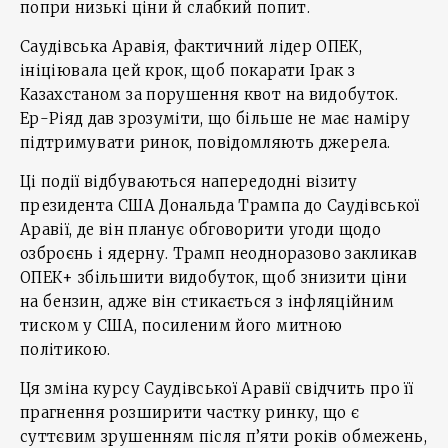
попри низькі ціни й слабкий попит.
Саудівська Аравія, фактичний лідер ОПЕК,
ініціювала цей крок, щоб покарати Ірак з
Казахстаном за порушення квот на видобуток.
Ер-Ріяд дав зрозуміти, що більше не має наміру
підтримувати ринок, повідомляють джерела.
Ці події відбуваються напередодні візиту
президента США Дональда Трампа до Саудівської
Аравії, де він планує обговорити угоди щодо
озброєнь і ядерну. Трамп неодноразово закликав
ОПЕК+ збільшити видобуток, щоб знизити ціни
на бензин, адже він стикається з інфляційним
тиском у США, посиленим його митною
політикою.
Ця зміна курсу Саудівської Аравії свідчить про її
прагнення розширити частку ринку, що є
суттєвим зрушенням після п’яти років обмежень,