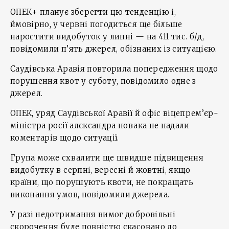
ОПЕК+ планує зберегти цю тенденцію і,
ймовірно, у червні погодиться ще більше
наростити видобуток у липні — на 411 тис. б/д,
повідомили п’ять джерел, обізнаних із ситуацією.
Саудівська Аравія повторила попередження щодо
порушення квот у суботу, повідомило одне з
джерел.
ОПЕК, уряд Саудівської Аравії й офіс віцепрем’єр-
міністра росії алєксандра новака не надали
коментарів щодо ситуації.
Група може схвалити ще швидше підвищення
видобутку в серпні, вересні й жовтні, якщо
країни, що порушують квоти, не покращать
виконання умов, повідомили джерела.
У разі недотримання вимог добровільні
скорочення буде повністю скасовано до