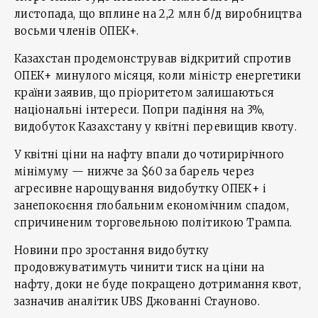
листопада, що вплине на 2,2 млн б/д виробництва
восьми членів ОПЕК+.
Казахстан продемонстрував відкритий спротив
ОПЕК+ минулого місяця, коли міністр енергетики
країни заявив, що пріоритетом залишаються
національні інтереси. Попри падіння на 3%,
видобуток Казахстану у квітні перевищив квоту.
У квітні ціни на нафту впали до чотирирічного
мінімуму — нижче за $60 за барель через
агресивне нарощування видобутку ОПЕК+ і
занепокоєння глобальним економічним спадом,
спричиненим торговельною політикою Трампа.
Новини про зростання видобутку
продовжуватимуть чинити тиск на ціни на
нафту, доки не буде покращено дотримання квот,
зазначив аналітик UBS Джованні Стауново.