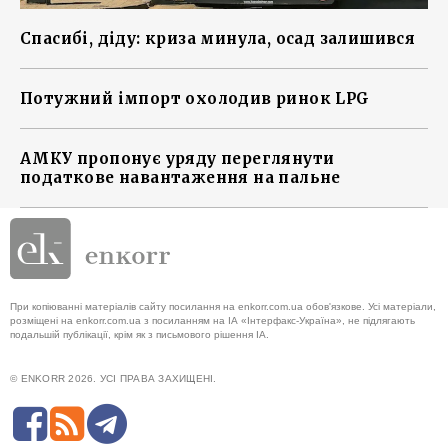
Спасибі, діду: криза минула, осад залишився
Потужний імпорт охолодив ринок LPG
АМКУ пропонує уряду переглянути
податкове навантаження на пальне
При копіюванні матеріалів сайту посилання на enkorr.com.ua обов'язкове. Усі матеріали,
розміщені на enkorr.com.ua з посиланням на ІА «Інтерфакс-Україна», не підлягають
подальшій публікації, крім як з письмового рішення ІА.
© ENKORR 2026. УСІ ПРАВА ЗАХИЩЕНІ.