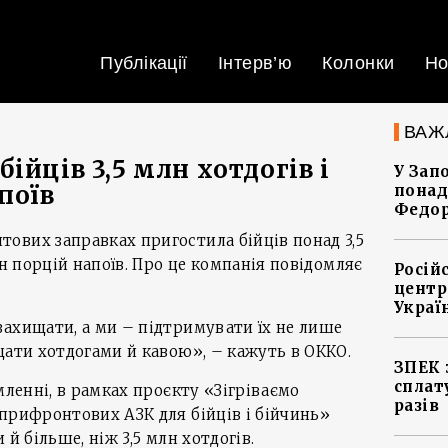
Публікації
Інтерв’ю
Колонки
Но
ВАЖ
ійців 3,5 млн хотдогів і
У Зап
поїв
понад
Федо
ових заправках пригостила бійців понад 3,5
лн порцій напоїв. Про це компанія повідомляє
Росій
центр
Украї
ахищати, а ми – підтримувати їх не лише
щати хотдогами й кавою», – кажуть в ОККО.
ЗПЕК 
сплат
мленні, в рамках проєкту «Зігріваємо
разів
прифронтових АЗК для бійців і бійчинь»
 й більше, ніж 3,5 млн хотдогів.