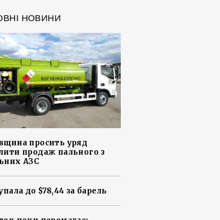
ОВНІ НОВИНИ
вщина просить уряд
лити продаж пального з
ьних АЗС
упала до $78,44 за барель