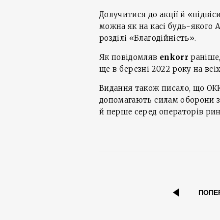
Долучитися до акції й «підвіс
можна як на касі будь-якого А
розділі «Благодійність».
Як повідомляв
enkorr
раніше
ще в березні 2022 року на вс
Видання також писало, що О
допомагають силам оборони з
й перше серед операторів ри
ПОПЕ