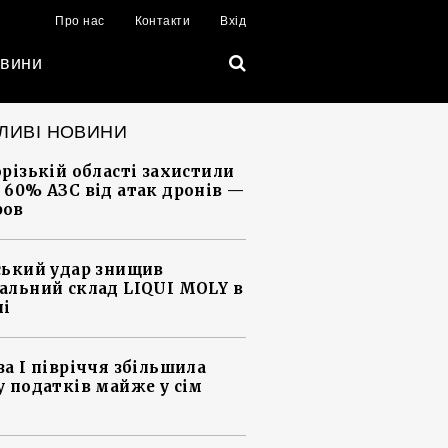
Про нас
Контакти
Вхід
вини
ЛИВІ НОВИНИ
орізькій області захистили
 60% АЗС від атак дронів —
ров
ський удар знищив
альний склад LIQUI MOLY в
ні
за І півріччя збільшила
у податків майже у сім