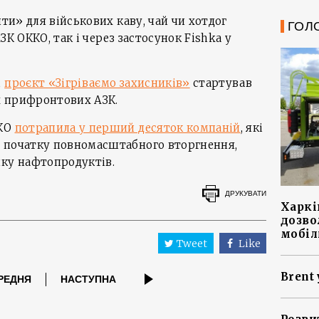
ити» для військових каву, чай чи хотдог
ГОЛ
ЗК ОККО, так і через застосунок Fishka у
,
проєкт «Зігріваємо захисників»
стартував
іх прифронтових АЗК.
ККО
потрапила у перший десяток компаній
, які
 початку повномасштабного вторгнення,
нку нафтопродуктів.
ДРУКУВАТИ
Харкі
дозво
мобіл
Tweet
Like
Brent 
РЕДНЯ
НАСТУПНА