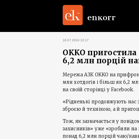
18.07.2024 10:17
OKKO пригостила б
6,2 млн порцій на
Мережа АЗК OKKO на прифронт
млн хотдогів і більш як 6,2 м
на своїй сторінці у Facebook.
«Рідненькі продовжують нас з
зброєю й технікою, а й приго
Тож, як зазначається у повідо
захисників» уже «зробили на 
понад 6,2 млн порцій чаю/кави