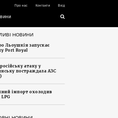
Про нас
Контакти
Вхід
вини
ЛИВІ НОВИНИ
о Льоушкін запускає
у Port Royal
 російську атаку у
янську постраждала АЗС
)
ний імпорт охолодив
 LPG
ОВНІ НОВИНИ