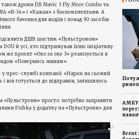
 також дрони DJI Mavic 3 Fly More Combo та
БпЛА «R-34» і «Кажан» з боєкомплектами. А
чного бачення для водіїв і понад 90 засобів
іння.
 підсилити ДШВ шостим «Пульстроном»
 DOU й усі, хто підтримував їхню ініціативу.
ом же проєкт «Око за око 3» реалізується в
фондом «Повернись живим».
 у прес-службі компанії: «Наразі на сьомий
Потуж
 і він готується до відправки, залишилось
ринок
на «Пульстрони» просто: потрібно заправити
АМКУ 
балами Fishka у додатку на «Пульстрони» для
перег
наван
Brent