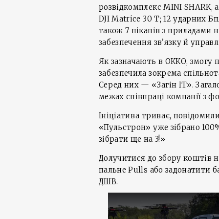
розвідкомплекс MINI SHARK, а
DJI Matrice 30 T; 12 ударних 
також 7 пікапів з приладами ні
забезпечення зв’язку й управл
Як зазначають в ОККО, змогу
забезпечила зокрема спільнота
Серед них — «Загін ІТ». Загал
межах співпраці компанії з 
Ініціатива триває, повідомили
«Пульстрон» уже зібрано 100%
зібрати ще на 3!»
Долучитися до збору коштів 
пальне Pulls або задонатити 
ДШВ.