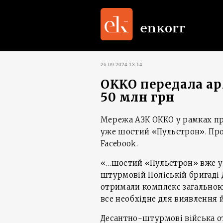
26.09.2024 13:14
OKKO передала ар
50 млн грн
Мережа АЗК ОККО у рамках пр
уже шостий «Пульстрон». Про 
Facebook.
«…шостий «Пульстрон» вже у 
штурмовій Поліській бригаді Д
отримали комплекс загальною 
все необхідне для виявлення 
Десантно-штурмові війська от