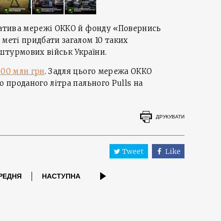
іатива мережі ОККО й фонду «Повернись
 меті придбати загалом 10 таких
штурмових військ України.
500 млн грн
. Задля цього мережа ОККО
о проданого літра пального Pulls на
ДРУКУВАТИ
Tweet
Like
РЕДНЯ
НАСТУПНА