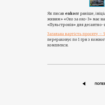
Як писав
enkorr
раніше, ініц
живим» «Око за око-3» має на
«Пульстронів» для десантно-
Загальна вартість проєкту – 
перераховує по 1 грн з кожног
комплекси.
ПОПЕ