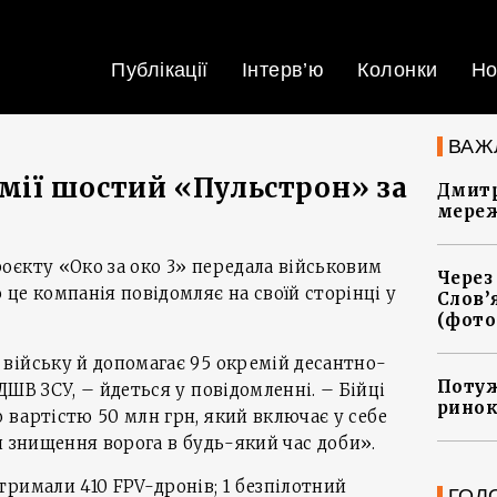
Публікації
Інтерв’ю
Колонки
Но
ВАЖ
мії шостий «Пульстрон» за
Дмитр
мереж
оєкту «Око за око 3» передала військовим
Через
це компанія повідомляє на своїй сторінці у
Слов’
(фото
війську й допомагає 95 окремій десантно-
Потуж
ШВ ЗСУ, – йдеться у повідомленні. – Бійці
ринок
вартістю 50 млн грн, який включає у себе
й знищення ворога в будь-який час доби».
римали 410 FPV-дронів; 1 безпілотний
ГОЛ