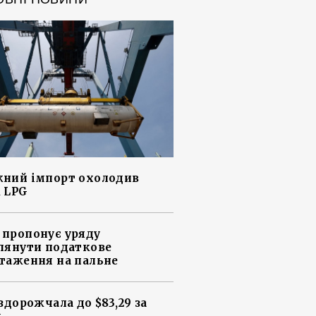
ний імпорт охолодив
 LPG
пропонує уряду
лянути податкове
таження на пальне
 здорожчала до $83,29 за