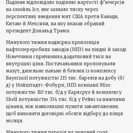
Падіння відповідало падінню вартості ф’ючерсів
на газойль Ice, яке зазнало тиску через
перспективу введення мит США проти Канади,
Китаю й Мексики, на яку вказав обраний
президент Дональд Трамп.
Минулого тижня надмірна пропозиція
нафтопереробних заводів (НПЗ) на півдні й заході
Німеччини спричинила додатковий тиск на
внутрішні ціни. Постачальники пропонували
мазут, дизельне пальне й бензин із комплексу
Bayernoil потужністю 215 тис. барелів на добу (б/
д) у Нойштадті-Фобурзі, НПЗ компанії Miro
потужністю 310 тис. б/д у Карлсруе й комплексу
Shell потужністю 334 тис. б/д у Рейні за нижчими
цінами, ніж навколишні пункти завантаження,
щоб виконати договірні обсяги відбору до кінця
місяця.
Минулого тижня перехід на зимовий сорт