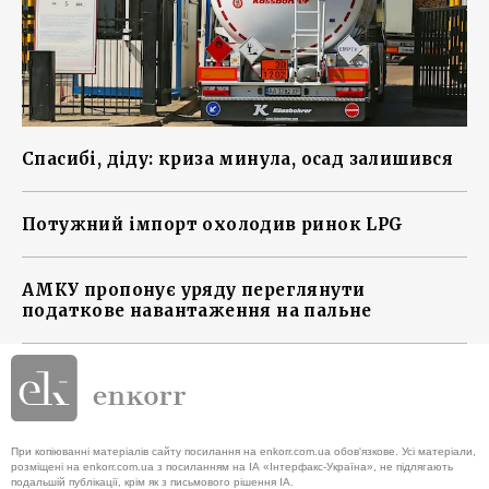
Спасибі, діду: криза минула, осад залишився
Потужний імпорт охолодив ринок LPG
АМКУ пропонує уряду переглянути
податкове навантаження на пальне
При копіюванні матеріалів сайту посилання на enkorr.com.ua обов'язкове. Усі матеріали,
розміщені на enkorr.com.ua з посиланням на ІА «Інтерфакс-Україна», не підлягають
подальшій публікації, крім як з письмового рішення ІА.