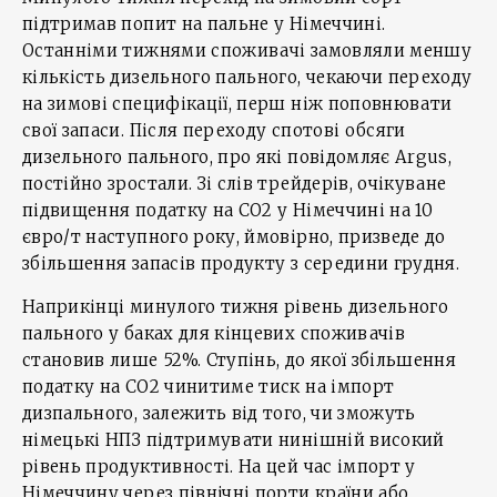
підтримав попит на пальне у Німеччині.
Останніми тижнями споживачі замовляли меншу
кількість дизельного пального, чекаючи переходу
на зимові специфікації, перш ніж поповнювати
свої запаси. Після переходу спотові обсяги
дизельного пального, про які повідомляє Argus,
постійно зростали. Зі слів трейдерів, очікуване
підвищення податку на CO2 у Німеччині на 10
євро/т наступного року, ймовірно, призведе до
збільшення запасів продукту з середини грудня.
Наприкінці минулого тижня рівень дизельного
пального у баках для кінцевих споживачів
становив лише 52%. Ступінь, до якої збільшення
податку на CO2 чинитиме тиск на імпорт
дизпального, залежить від того, чи зможуть
німецькі НПЗ підтримувати нинішній високий
рівень продуктивності. На цей час імпорт у
Німеччину через північні порти країни або