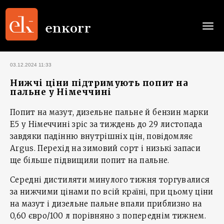
Togg
navi
03.12.2024 11:33
Нижчі ціни підтримують попит на
пальне у Німеччині
Попит на мазут, дизельне пальне й бензин марки
E5 у Німеччині зріс за тиждень до 29 листопада
завдяки падінню внутрішніх цін, повідомляє
Argus. Перехід на зимовий сорт і низькі запаси
ще більше підвищили попит на пальне.
Середні дистиляти минулого тижня торгувалися
за нижчими цінами по всій країні, при цьому ціни
на мазут і дизельне пальне впали приблизно на
0,60 євро/100 л порівняно з попереднім тижнем.