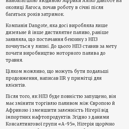
найбагатшою людиною Африки Аліко Данготе на
околиці Лагоса, почав роботу в січні після
багатьох років затримок.
Компанія Dangote, яка досі виробляла лише
дизельне й інше дистилятне паливо, раніше
заявляла, що постачання бензину з НПЗ
почнуться у липні. До цього НПЗ ставив за мету
почати виробництво моторного палива до
травня.
Цілком можливо, що можуть бути подальші
продовження, написав IIR у примітці для
клієнтів.
Після того, як НПЗ буде повністю запущено, він
має змінити торгівлю паливом між Європою й
Африкою і зменшити залежність Нігерії від
імпортних нафтопродуктів. Згідно з даними
Консалтингової групи «А-95», Нігерія щорічно