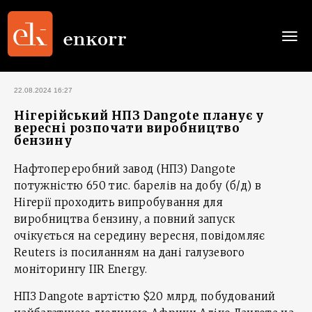
Togg
navi
22.08.2024 16:27
Нігерійський НПЗ Dangote планує у
вересні розпочати виробництво
бензину
Нафтопереробний завод (НПЗ) Dangote
потужністю 650 тис. барелів на добу (б/д) в
Нігерії проходить випробування для
виробництва бензину, а повний запуск
очікується на середину вересня, повідомляє
Reuters із посиланням на дані галузевого
моніторингу IIR Energy.
НПЗ Dangote вартістю $20 млрд, побудований