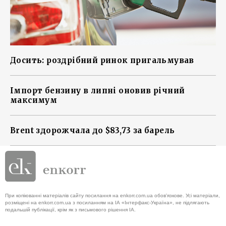
Досить: роздрібний ринок пригальмував
Імпорт бензину в липні оновив річний
максимум
Brent здорожчала до $83,73 за барель
При копіюванні матеріалів сайту посилання на enkorr.com.ua обов'язкове. Усі матеріали,
розміщені на enkorr.com.ua з посиланням на ІА «Інтерфакс-Україна», не підлягають
подальшій публікації, крім як з письмового рішення ІА.