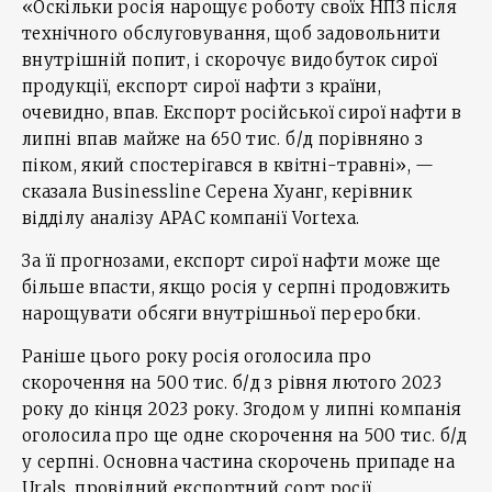
«Оскільки росія нарощує роботу своїх НПЗ після
технічного обслуговування, щоб задовольнити
внутрішній попит, і скорочує видобуток сирої
продукції, експорт сирої нафти з країни,
очевидно, впав. Експорт російської сирої нафти в
липні впав майже на 650 тис. б/д порівняно з
піком, який спостерігався в квітні-травні», —
сказала Businessline Серена Хуанг, керівник
відділу аналізу APAC компанії Vortexa.
За її прогнозами, експорт сирої нафти може ще
більше впасти, якщо росія у серпні продовжить
нарощувати обсяги внутрішньої переробки.
Раніше цього року росія оголосила про
скорочення на 500 тис. б/д з рівня лютого 2023
року до кінця 2023 року. Згодом у липні компанія
оголосила про ще одне скорочення на 500 тис. б/д
у серпні. Основна частина скорочень припаде на
Urals, провідний експортний сорт росії.