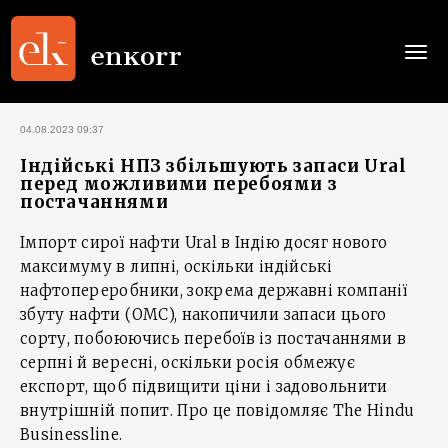
Togg
navi
04.08.2023 09:37
Індійські НПЗ збільшують запаси Ural
перед можливими перебоями з
постачаннями
Імпорт сирої нафти Ural в Індію досяг нового
максимуму в липні, оскільки індійські
нафтопереробники, зокрема державні компанії
збуту нафти (OMC), накопичили запаси цього
сорту, побоюючись перебоїв із постачаннями в
серпні й вересні, оскільки росія обмежує
експорт, щоб підвищити ціни і задовольнити
внутрішній попит. Про це повідомляє The Hindu
Businessline.