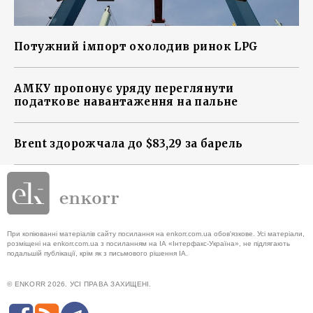
Потужний імпорт охолодив ринок LPG
АМКУ пропонує уряду переглянути
податкове навантаження на пальне
Brent здорожчала до $83,29 за барель
При копіюванні матеріалів сайту посилання на enkorr.com.ua обов'язкове. Усі матеріали,
розміщені на enkorr.com.ua з посиланням на ІА «Інтерфакс-Україна», не підлягають
подальшій публікації, крім як з письмового рішення ІА.
© ENKORR 2026. УСІ ПРАВА ЗАХИЩЕНІ.