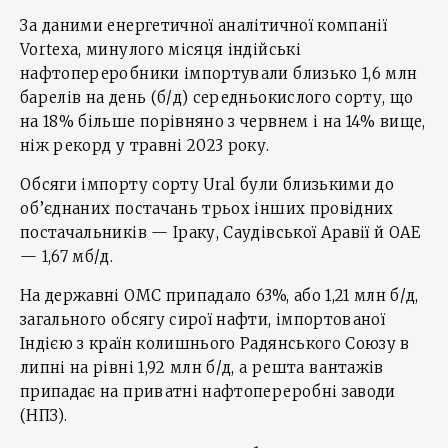
За даними енергетичної аналітичної компанії
Vortexa, минулого місяця індійські
нафтопереробники імпортували близько 1,6 млн
барелів на день (б/д) середньокислого сорту, що
на 18% більше порівняно з червнем і на 14% вище,
ніж рекорд у травні 2023 року.
Обсяги імпорту сорту Ural були близькими до
об’єднаних постачань трьох інших провідних
постачальників — Іраку, Саудівської Аравії й ОАЕ
— 1,67 мб/д.
На державні OMC припадало 63%, або 1,21 млн б/д,
загального обсягу сирої нафти, імпортованої
Індією з країн колишнього Радянського Союзу в
липні на рівні 1,92 млн б/д, а решта вантажів
припадає на приватні нафтопереробні заводи
(НПЗ).