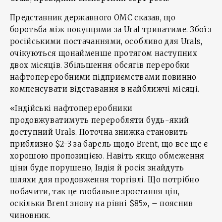
Представник державного OMC сказав, що
боротьба між покупцями за Ural триватиме. Збої з
російськими постачаннями, особливо для Urals,
очікуються щонайменше протягом наступних
двох місяців. Збільшення обсягів переробки
нафтопереробними підприємствами повинно
компенсувати відставання в найближчі місяці.
«Індійські нафтопереробники
продовжуватимуть переробляти будь-який
доступний Urals. Поточна знижка становить
приблизно $2-3 за барель щодо Brent, що все ще є
хорошою пропозицією. Навіть якщо обмеження
ціни буде порушено, Індія й росія знайдуть
шляхи для продовження торгівлі. Що потрібно
побачити, так це глобальне зростання цін,
оскільки Brent знову на рівні $85», – пояснив
чиновник.