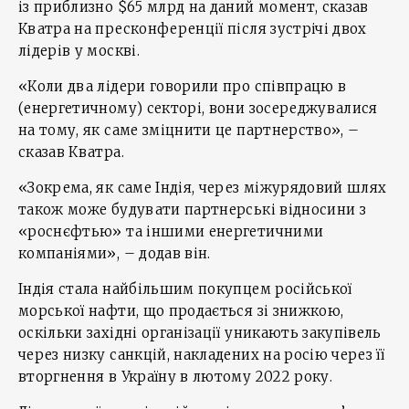
із приблизно $65 млрд на даний момент, сказав
Кватра на пресконференції після зустрічі двох
лідерів у москві.
«Коли два лідери говорили про співпрацю в
(енергетичному) секторі, вони зосереджувалися
на тому, як саме зміцнити це партнерство», –
сказав Кватра.
«Зокрема, як саме Індія, через міжурядовий шлях
також може будувати партнерські відносини з
«роснєфтью» та іншими енергетичними
компаніями», – додав він.
Індія стала найбільшим покупцем російської
морської нафти, що продається зі знижкою,
оскільки західні організації уникають закупівель
через низку санкцій, накладених на росію через її
вторгнення в Україну в лютому 2022 року.