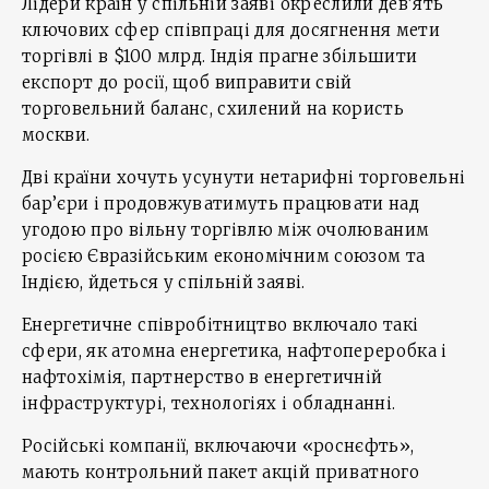
Лідери країн у спільній заяві окреслили дев’ять
ключових сфер співпраці для досягнення мети
торгівлі в $100 млрд. Індія прагне збільшити
експорт до росії, щоб виправити свій
торговельний баланс, схилений на користь
москви.
Дві країни хочуть усунути нетарифні торговельні
бар’єри і продовжуватимуть працювати над
угодою про вільну торгівлю між очолюваним
росією Євразійським економічним союзом та
Індією, йдеться у спільній заяві.
Енергетичне співробітництво включало такі
сфери, як атомна енергетика, нафтопереробка і
нафтохімія, партнерство в енергетичній
інфраструктурі, технологіях і обладнанні.
Російські компанії, включаючи «роснєфть»,
мають контрольний пакет акцій приватного