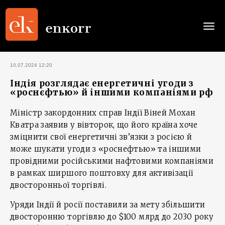
Togg
navi
10.07.2024 12:20
Індія розглядає енергетичні угоди з
«роснєфтью» й іншими компаніями рф
Міністр закордонних справ Індії Віней Мохан
Кватра заявив у вівторок, що його країна хоче
зміцнити свої енергетичні зв’язки з росією й
може шукати угоди з «роснефтью» та іншими
провідними російськими нафтовими компаніями
в рамках ширшого поштовху для активізації
двосторонньої торгівлі.
Уряди Індії й росії поставили за мету збільшити
двосторонню торгівлю до $100 млрд до 2030 року