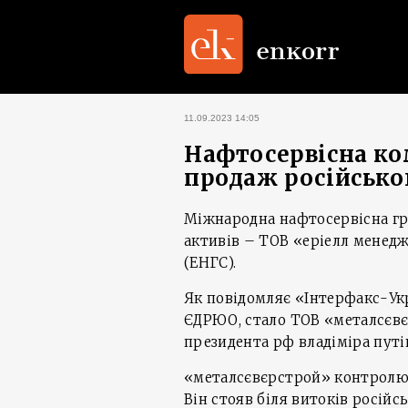
11.09.2023 14:05
Нафтосервісна ко
продаж російськог
Міжнародна нафтосервісна гру
активів – ТОВ «еріелл менедж
(ЕНГС).
Як повідомляє «Інтерфакс-Укр
ЄДРЮО, стало ТОВ «металсєвє
президента рф владіміра путін
«металсєвєрстрой» контролює
Він стояв біля витоків російсь