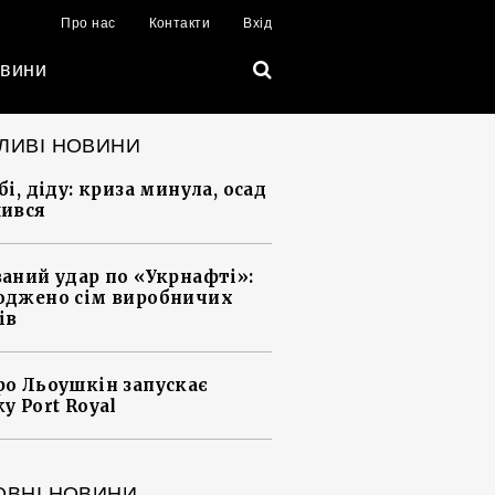
Про нас
Контакти
Вхід
вини
ЛИВІ НОВИНИ
і, діду: криза минула, осад
ився
аний удар по «Укрнафті»:
джено сім виробничих
ів
о Льоушкін запускає
у Port Royal
ОВНІ НОВИНИ