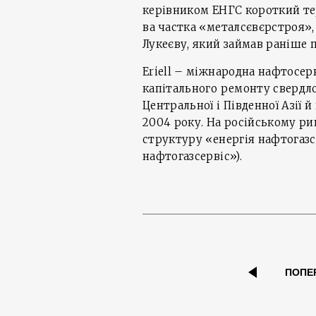
керівником ЕНГС короткий тер
ва частка «металсєвєрстроя»
Лукеєву, який займав раніше 
Eriell – міжнародна нафтосерв
капітального ремонту свердл
Центральної і Південної Азії 
2004 року. На російському ри
структуру «енергія нафтогазс
нафтогазсервіс»).
ПОПЕ