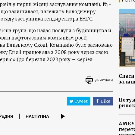
мін у перші місяці заснування компанії. 1%-
, що залишилася, належить Володимиру
посаду заступника гендиректора ЕНГС.
існа група, що надає послуги з будівництва й
овин нафтогазовим компаніям росії,
й на Близькому Сході. Компанію було засновано
нку Eriell працювала з 2008 року через свою
ервіс» (до березня 2023 року – «еріел
Спасиб
ДРУКУВАТИ
залиш
Потуж
Tweet
Like
ринок
РЕДНЯ
НАСТУПНА
АМКУ 
перег