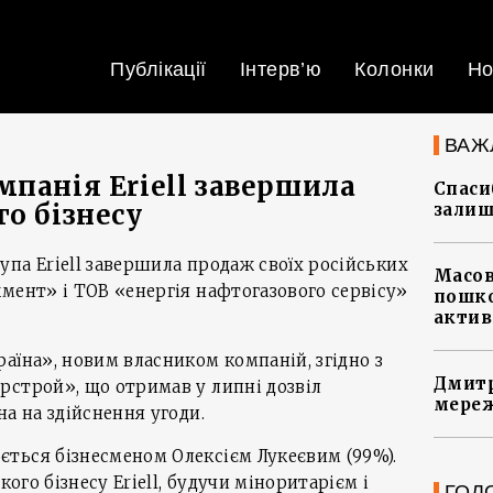
Публікації
Інтерв’ю
Колонки
Но
ВАЖ
мпанія Eriell завершила
Спасиб
о бізнесу
залиш
па Eriell завершила продаж своїх російських
Масов
мент» і ТОВ «енергія нафтогазового сервісу»
пошко
актив
аїна», новим власником компаній, згідно з
Дмитр
рстрой», що отримав у липні дозвіл
мереж
а на здійснення угоди.
ться бізнесменом Олексієм Лукеєвим (99%).
кого бізнесу Eriell, будучи міноритарієм і
ГОЛ