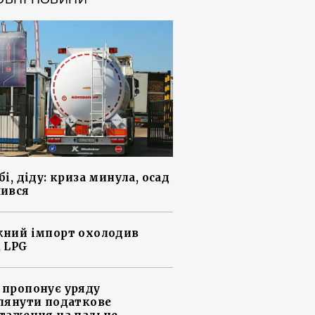
і, діду: криза минула, осад
ився
ний імпорт охолодив
 LPG
пропонує уряду
лянути податкове