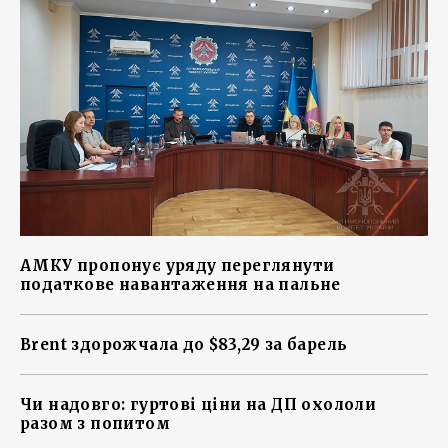
АМКУ пропонує уряду переглянути
податкове навантаження на пальне
Brent здорожчала до $83,29 за барель
Чи надовго: гуртові ціни на ДП охололи
разом з попитом