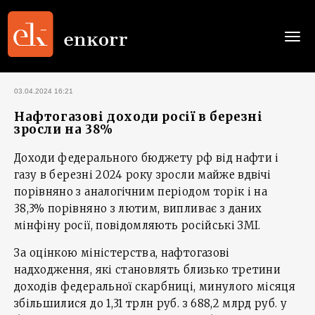
Togg
navi
03.04.2024 16:21
Нафтогазові доходи росії в березні
зросли на 38%
Доходи федерального бюджету рф від нафти і
газу в березні 2024 року зросли майже вдвічі
порівняно з аналогічним періодом торік і на
38,3% порівняно з лютим, випливає з даних
мінфіну росії, повідомляють російські ЗМІ.
За оцінкою міністерства, нафтогазові
надходження, які становлять близько третини
доходів федеральної скарбниці, минулого місяця
збільшилися до 1,31 трлн руб. з 688,2 млрд руб. у