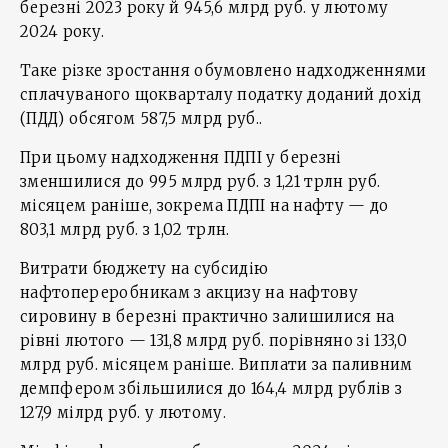
березні 2023 року й 945,6 млрд руб. у лютому
2024 року.
Таке різке зростання обумовлено надходженнями
сплачуваного щокварталу податку доданий дохід
(ПДД) обсягом 587,5 млрд руб..
При цьому надходження ПДПІ у березні
зменшилися до 995 млрд руб. з 1,21 трлн руб.
місяцем раніше, зокрема ПДПІ на нафту — до
803,1 млрд руб. з 1,02 трлн.
Витрати бюджету на субсидію
нафтопереробникам з акцизу на нафтову
сировину в березні практично залишилися на
рівні лютого — 131,8 млрд руб. порівняно зі 133,0
млрд руб. місяцем раніше. Виплати за паливним
демпфером збільшилися до 164,4 млрд рублів з
127,9 мілрд руб. у лютому.