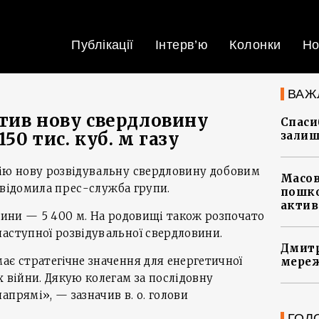
Публікації
Інтерв’ю
Колонки
Но
ВАЖ
тив нову свердловину
Спасиб
50 тис. куб. м газу
залиш
цію нову розвідувальну свердловину добовим
Масов
 повідомила прес-служба групи.
пошко
актив
овини — 5 400 м. На родовищі також розпочато
аступної розвідувальної свердловини.
Дмитр
ає стратегічне значення для енергетичної
мереж
х війни. Дякую колегам за послідовну
апрямі», — зазначив в. о. голови
ГОЛ