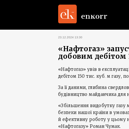
23.12.2024 13:30
«Нафтогаз» запус
добовим дебітом 1
«Нафтогаз» увів в експлуата
дебітом 150 тис. куб. м газу,
За її даними, глибина свердл
будівництво майданчика для н
«Збільшення видобутку газу м
безпеки нашої країни в умова
й ефективну роботу у цьому н
«Нафтогазу» Роман Чумак.