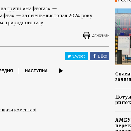
тва групи «Нафтогаз» —
афта» — за січень-листопад 2024 року
 м природного газу.
ДРУКУВАТИ
Tweet
Like
РЕДНЯ
НАСТУПНА
Спасиб
залиш
Потуж
ринок
лишати коментарі
АМКУ 
перег