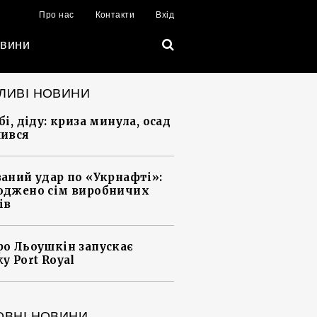
Про нас
Контакти
Вхід
вини
ЛИВІ НОВИНИ
і, діду: криза минула, осад
ився
аний удар по «Укрнафті»:
джено сім виробничих
ів
о Льоушкін запускає
у Port Royal
ОВНІ НОВИНИ