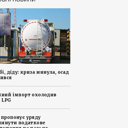
і, діду: криза минула, осад
ився
ний імпорт охолодив
 LPG
пропонує уряду
лянути податкове