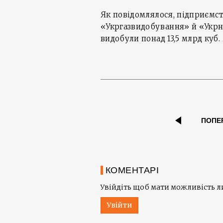
Як повідомлялося, підприємс
«Укргазвидобування» й «Укрн
видобули понад 13,5 млрд куб.
ПОПЕ
КОМЕНТАРІ
Увійдіть щоб мати можливість 
Увійти