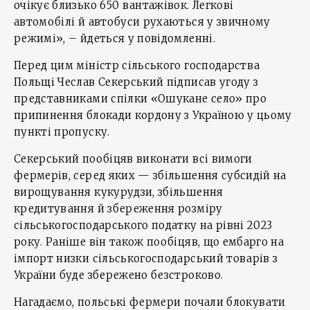
очікує близько 650 вантажівок. Легкові
автомобілі й автобуси рухаються у звичному
режимі», – йдеться у повідомленні.
Перед цим міністр сільського господарства
Польщі Чеслав Секерський підписав угоду з
представниками спілки «Ошукане село» про
припинення блокади кордону з Україною у цьому
пункті пропуску.
Секерський пообіцяв виконати всі вимоги
фермерів, серед яких — збільшення субсидій на
вирощування кукурудзи, збільшення
кредитування й збереження розміру
сільськогосподарського податку на рівні 2023
року. Раніше він також пообіцяв, що ембарго на
імпорт низки сільськогосподарський товарів з
України буде збережено безстроково.
Нагадаємо, польські фермери почали блокувати