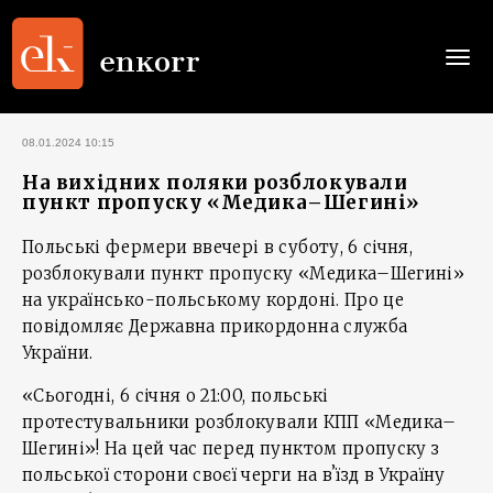
Togg
navi
08.01.2024 10:15
На вихідних поляки розблокували
пункт пропуску «Медика–Шегині»
Польські фермери ввечері в суботу, 6 січня,
розблокували пункт пропуску «Медика–Шегині»
на українсько-польському кордоні. Про це
повідомляє Державна прикордонна служба
України.
«Сьогодні, 6 січня о 21:00, польські
протестувальники розблокували КПП «Медика–
Шегині»!️ На цей час перед пунктом пропуску з
польської сторони своєї черги на вʼїзд в Україну