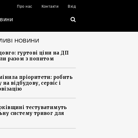
Про нас
Контакти
Вхід
вини
ЛИВІ НОВИНИ
довго: гуртові ціни на ДП
ли разом з попитом
мінила пріоритети: робить
 на відбудову, сервіс і
візацію
рківщині тестуватимуть
ьну систему тривог для