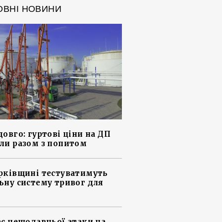
ОВНІ НОВИНИ
довго: гуртові ціни на ДП
ли разом з попитом
рківщині тестуватимуть
ьну систему тривог для
ас нещодавньої атаки на