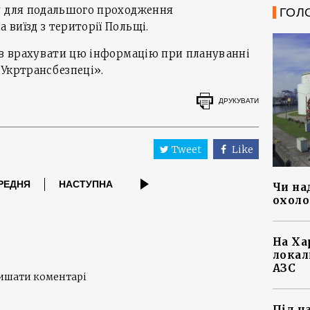
у для подальшого проходження
ГОЛ
виїзд з території Польщі.
іїв врахувати цю інформацію при плануванні
«Укртрансбезпеці».
ДРУКУВАТИ
Tweet
Like
РЕДНЯ
НАСТУПНА
Чи на
охоло
На Ха
локал
АЗС
лишати коментарі
Під ч