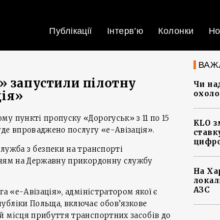
Публікації
Інтерв’ю
Колонки
Но
ВАЖ
» запустили пілотну
Чи на
ція»
охоло
у пункті пропуску «Дорогуськ» з 11 по 15
KLO з
де впроваджено послугу «е-Авізація».
ставку
цифро
лужба з безпеки на транспорті
нням на Державну прикордонну службу
На Ха
локал
АЗС
га «е-Авізація», адміністратором якої є
убліки Польща, включає обов’язкове
й місця прибуття транспортних засобів до