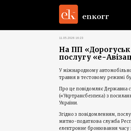
11.05.2026 16:23
На ПП «Дорогуськ
послугу «е-Авіза
У міжнародному автомобільном
травня в тестовому режимі бу
Про це повідомляє Державна с
(«Укртрансбезпека) з посила
України.
Згідно з повідомленням, послу
митно-податкова служба Респ
електронне бронювання часу 