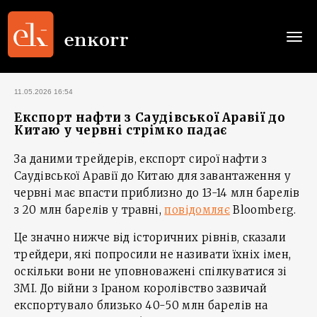
Togg
navi
11.05.2026 16:54
Експорт нафти з Саудівської Аравії до
Китаю у червні стрімко падає
За даними трейдерів, експорт сирої нафти з
Саудівської Аравії до Китаю для завантаження у
червні має впасти приблизно до 13-14 млн барелів
з 20 млн барелів у травні,
повідомляє
Bloomberg.
Це значно нижче від історичних рівнів, сказали
трейдери, які попросили не називати їхніх імен,
оскільки вони не уповноважені спілкуватися зі
ЗМІ. До війни з Іраном королівство зазвичай
експортувало близько 40-50 млн барелів на