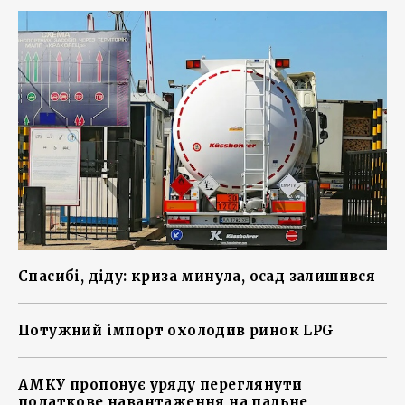
Спасибі, діду: криза минула, осад залишився
Потужний імпорт охолодив ринок LPG
АМКУ пропонує уряду переглянути
податкове навантаження на пальне