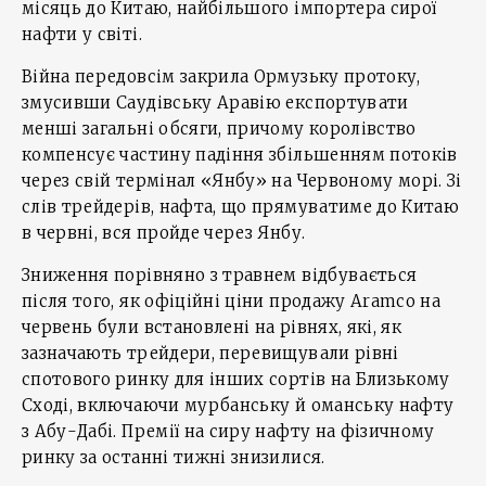
місяць до Китаю, найбільшого імпортера сирої
нафти у світі.
Війна передовсім закрила Ормузьку протоку,
змусивши Саудівську Аравію експортувати
менші загальні обсяги, причому королівство
компенсує частину падіння збільшенням потоків
через свій термінал «Янбу» на Червоному морі. Зі
слів трейдерів, нафта, що прямуватиме до Китаю
в червні, вся пройде через Янбу.
Зниження порівняно з травнем відбувається
після того, як офіційні ціни продажу Aramco на
червень були встановлені на рівнях, які, як
зазначають трейдери, перевищували рівні
спотового ринку для інших сортів на Близькому
Сході, включаючи мурбанську й оманську нафту
з Абу-Дабі. Премії на сиру нафту на фізичному
ринку за останні тижні знизилися.