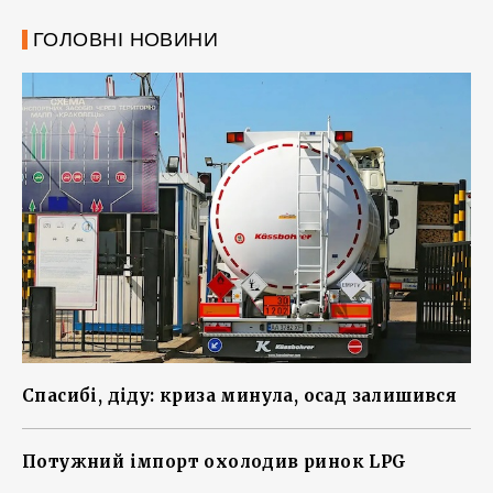
ГОЛОВНІ НОВИНИ
Спасибі, діду: криза минула, осад залишився
Потужний імпорт охолодив ринок LPG