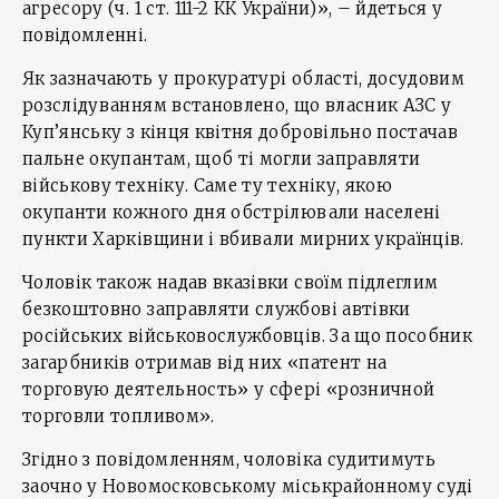
агресору (ч. 1 ст. 111-2 КК України)», – йдеться у
повідомленні.
Як зазначають у прокуратурі області, досудовим
розслідуванням встановлено, що власник АЗС у
Куп’янську з кінця квітня добровільно постачав
пальне окупантам, щоб ті могли заправляти
військову техніку. Саме ту техніку, якою
окупанти кожного дня обстрілювали населені
пункти Харківщини і вбивали мирних українців.
Чоловік також надав вказівки своїм підлеглим
безкоштовно заправляти службові автівки
російських військовослужбовців. За що пособник
загарбників отримав від них «патент на
торговую деятельность» у сфері «розничной
торговли топливом».
Згідно з повідомленням, чоловіка судитимуть
заочно у Новомосковському міськрайонному суді