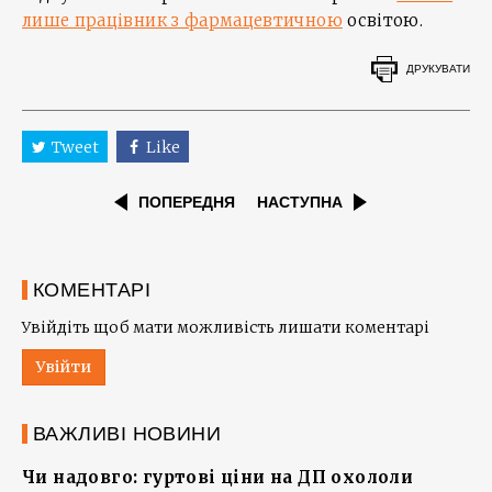
лише працівник з фармацевтичною
освітою.
ДРУКУВАТИ
Tweet
Like
ПОПЕРЕДНЯ
НАСТУПНА
КОМЕНТАРІ
Увійдіть щоб мати можливість лишати коментарі
Увійти
ВАЖЛИВІ НОВИНИ
Чи надовго: гуртові ціни на ДП охололи