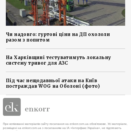
Чи надовго: гуртові ціни на ДП охололи
разом з попитом
На Харківщині тестуватимуть локальну
систему тривог для АЗС
Під час нещодавньої атаки на Київ
постраждав WOG на Оболоні (фото)
При копіюванні матеріалів сайту посилання на enkorr.com.ua обов'язкове. Усі матеріали,
розміщені на enkorr.com.ua з посиланням на ІА «Інтерфакс-Україна», не підлягають