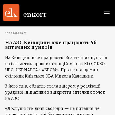
Togg
navi
13.05.2026 16:52
На АЗС Київщини вже працюють 56
аптечних пунктів
На Київщині вже працюють 56 аптечних пунктів
на базі автозаправних станцій мереж KLO, OKKO,
UPG, UKRNAFTA і «БРСМ». Про це повідомив
очільник Київської ОВА Микола Калашник.
З його слів, область стала лідером у реалізації
урядової ініціативи з відкриття аптечних точок
на АЗС.
«Доступність ліків сьогодні — це питання не
лише комфорту, а й безпеки та своєчасної