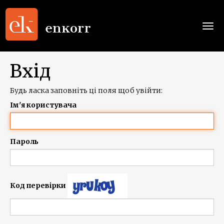
Togg
navi
Вхід
Будь ласка заповніть ці поля щоб увійти:
Ім'я користувача
Пароль
Код перевірки