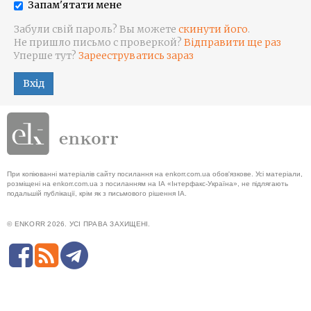
Запам'ятати мене
Забули свій пароль? Вы можете
скинути його
.
Не пришло письмо с проверкой?
Відправити ще раз
Уперше тут?
Зарееструватись зараз
Вхід
При копіюванні матеріалів сайту посилання на enkorr.com.ua обов'язкове. Усі матеріали,
розміщені на enkorr.com.ua з посиланням на ІА «Інтерфакс-Україна», не підлягають
подальшій публікації, крім як з письмового рішення ІА.
© ENKORR 2026. УСІ ПРАВА ЗАХИЩЕНІ.