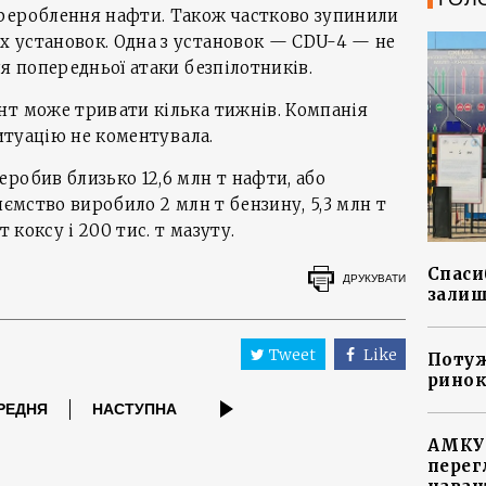
рероблення нафти. Також частково зупинили
 установок. Одна з установок — CDU-4 — не
я попередньої атаки безпілотників.
нт може тривати кілька тижнів. Компанія
ситуацію не коментувала.
робив близько 12,6 млн т нафти, або
иємство виробило 2 млн т бензину, 5,3 млн т
т коксу і 200 тис. т мазуту.
Спасиб
ДРУКУВАТИ
залиш
Tweet
Like
Потуж
ринок
РЕДНЯ
НАСТУПНА
АМКУ 
перег