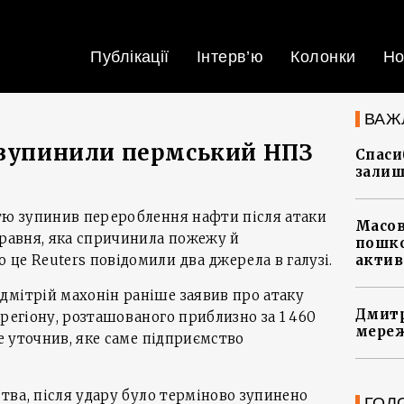
Публікації
Інтерв’ю
Колонки
Но
ВАЖ
 зупинили пермський НПЗ
Спасиб
залиш
стю зупинив перероблення нафти після атаки
Масов
травня, яка спричинила пожежу й
пошко
це Reuters повідомили два джерела в галузі.
актив
дмітрій махонін раніше заявив про атаку
Дмитр
 регіону, розташованого приблизно за 1 460
мереж
не уточнив, яке саме підприємство
ства, після удару було терміново зупинено
ГОЛ