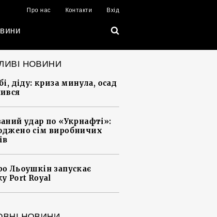
Про нас
Контакти
Вхід
вини
ЛИВІ НОВИНИ
і, діду: криза минула, осад
ився
аний удар по «Укрнафті»:
джено сім виробничих
ів
о Льоушкін запускає
у Port Royal
ОВНІ НОВИНИ