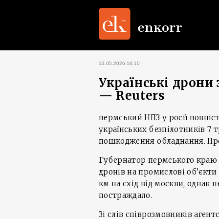
13.05.2026 16:10
Українські дрони
— Reuters
пермський НПЗ у росії повні
українських безпілотників 7 
пошкодження обладнання. Про 
Губернатор пермського краю 
дронів на промислові об’єкти
км на схід від москви, однак 
постраждало.
Зі слів співрозмовників агент