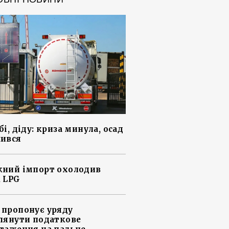
і, діду: криза минула, осад
ився
ний імпорт охолодив
 LPG
пропонує уряду
лянути податкове