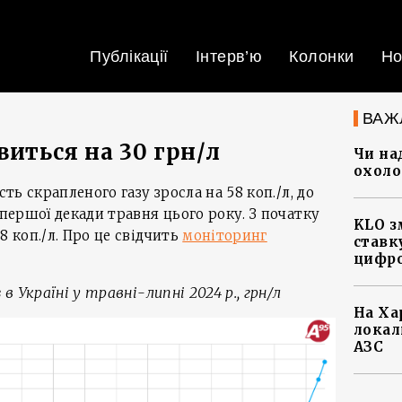
Публікації
Інтерв’ю
Колонки
Но
ВАЖ
виться на 30 грн/л
Чи на
охоло
сть скрапленого газу зросла на 58 коп./л, до
 першої декади травня цього року. З початку
KLO з
8 коп./л. Про це свідчить
моніторинг
ставку
цифро
 в Україні у травні-липні 2024 р., грн/л
На Ха
локал
АЗС