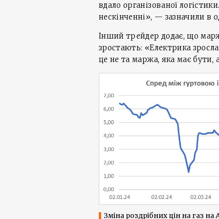
вдало організованої логістики
нескінченні», — зазначили в о
Інший трейдер додає, що марж
зростають: «Електрика зросла в
це не та маржа, яка має бути, 
Зміна роздрібних цін на газ на АЗ