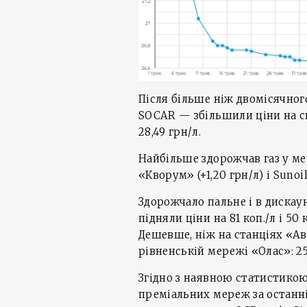
Після більше ніж двомісячно
SOCAR — збільшили ціни на скр
28,49 грн/л.
Найбільше здорожчав газ у мере
«Кворум» (+1,20 грн/л) і Sunoil 
Здорожчало пальне і в диска
підняли ціни на 81 коп./л і 50 к
Дешевше, ніж на станціях «А
рівненській мережі «Олас»: 25
Згідно з наявною статистикою
преміальних мереж за останні