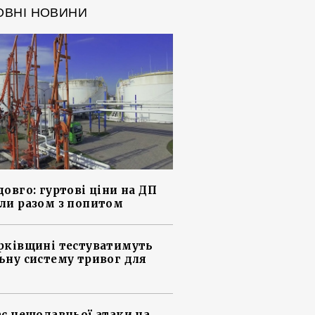
ОВНІ НОВИНИ
довго: гуртові ціни на ДП
ли разом з попитом
рківщині тестуватимуть
ьну систему тривог для
ас нещодавньої атаки на