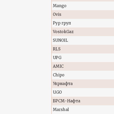
Mango
Ovis
Рур груп
VostokGaz
SUNOIL
RLS
UPG
AMIC
Chipo
Укрнафта
U.GO
БРСМ-Нафта
Marshal