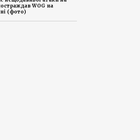
постраждав WOG на
ні (фото)