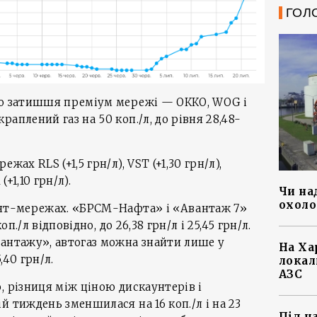
ГОЛ
го затишшя преміум мережі — ОККО, WOG і
аплений газ на 50 коп./л, до рівня 28,48-
жах RLS (+1,5 грн/л), VST (+1,30 грн/л),
(+1,10 грн/л).
Чи на
охоло
унт-мережах. «БРСМ-Нафта» і «Авантаж 7»
оп./л відповідно, до 26,38 грн/л і 25,45 грн/л.
вантажу», автогаз можна знайти лише у
На Ха
,40 грн/л.
локал
АЗС
, різниця між ціною дискаунтерів і
й тиждень зменшилася на 16 коп./л і на 23
Під ч