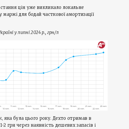
остання цін уже викликало локальне
су маржі для бодай часткової амортизації
раїні у липні 2024 р., грн/л
, яка була цього року. Дехто отримав в
1-2 грн через наявність дешевих запасів і