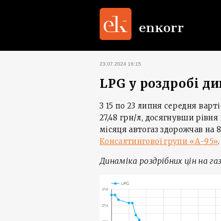
23.07.2024 16:15
LPG у роздробі ди
З 15 по 23 липня середня варті
27,48 грн/л, досягнувши рівня
місяця автогаз здорожчав на 8
Консалтингової групи «А-95»
.
Динаміка роздрібних цін на газ