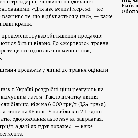
і слів трейдерів, споживчі вподобання
Київ 
ентованими. «Для нас великі мережі – не
Оболо
е важливо те, що відбувається у нас», — каже
івдні країни.
ь продемонстрував збільшення продажів:
аються більш вільно. До «мертвого» травня
проте це все одно значно менше, ніж,
.
ьшення продажів у липні до травня оцінили
азу в Україні роздрібні ціни реагують на
 відчутним лагом. Так, із початку липня
ли більше, ніж на 6 000 грн/т (3,24 грн/л),
ся лише на 88 коп.. У найближчі 7-10 днів
атне здорожчання автогазу на заправках.
рн/л, а далі як гурт покаже», — каже
сегмента.