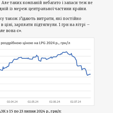
. Але таких компаній небагато і запаси теж не
дній із мереж центральної частини країни.
у також з’їдають витрати, які постійно
 ціні, зарплати підтягнули. 1 грн на літрі –
але вона є».
К з 15 по 23 липня 2024 р., грн/л: