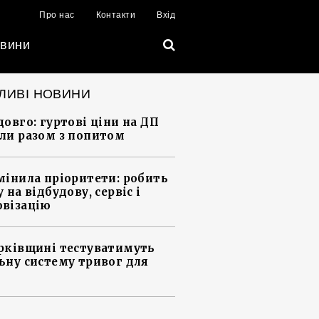
Про нас
Контакти
Вхід
вини
ЛИВІ НОВИНИ
довго: гуртові ціни на ДП
ли разом з попитом
мінила пріоритети: робить
 на відбудову, сервіс і
візацію
рківщині тестуватимуть
ьну систему тривог для