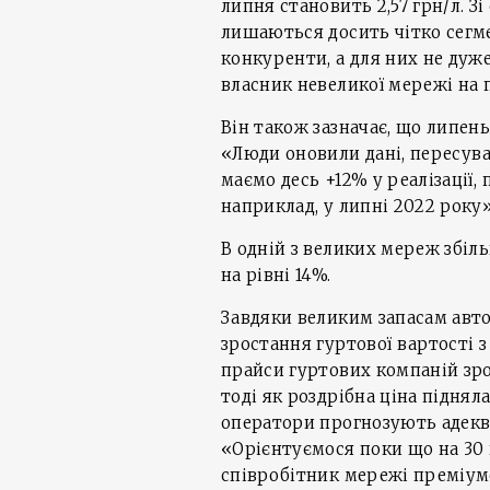
липня становить 2,57 грн/л. З
лишаються досить чітко сегм
конкуренти, а для них не дуж
власник невеликої мережі на п
Він також зазначає, що липен
«Люди оновили дані, пересув
маємо десь +12% у реалізації, 
наприклад, у липні 2022 року»
В одній з великих мереж збіл
на рівні 14%.
Завдяки великим запасам автог
зростання гуртової вартості з
прайси гуртових компаній зрос
тоді як роздрібна ціна підняла
оператори прогнозують адекв
«Орієнтуємося поки що на 30 г
співробітник мережі преміум