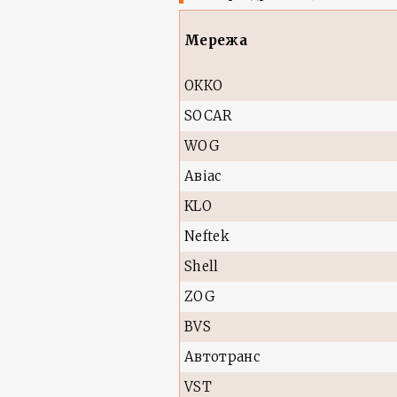
Мережа
ОККО
SOCAR
WOG
Авіас
KLO
Neftek
Shell
ZOG
BVS
Автотранс
VST