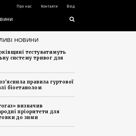
Про нас
Контакти
Вхід
вини
ЛИВІ НОВИНИ
рківщині тестуватимуть
ьну систему тривог для
оз'яснила правила гуртової
влі біоетанолом
огаз» визначив
родні пріоритети для
товки до зими