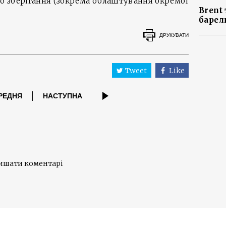
до зберігання (зокрема облаштування окремої
Brent 
барел
ДРУКУВАТИ
Tweet
Like
РЕДНЯ
НАСТУПНА
лишати коментарі