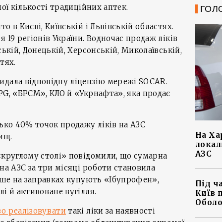
ної кількості традиційних аптек.
ГОЛ
о в Києві, Київській і Львівській областях.
 19 регіонів України. Водночас продаж ліків
ській, Донецькій, Херсонській, Миколаївській,
тях.
идала відповідну ліцензію мережі SOCAR.
PG, «БРСМ», КЛО й «Укрнафта», яка продає
зько 40% точок продажу ліків на АЗС
На Ха
ищ.
локал
АЗС
«круглому столі» повідомили, що сумарна
на АЗС за три місяці роботи становила
тіше на заправках купують «Ібупрофен»,
Під ч
і й активоване вугілля.
Київ 
Оболо
о реалізовувати
такі ліки за наявності