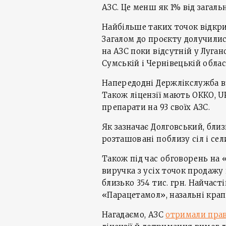
АЗС. Це менш як 1% від загаль
Найбільше таких точок відкрит
Загалом до проєкту долучилися
на АЗС поки відсутній у Луган
Сумській і Чернівецькій облас
Напередодні Держлікслужба в
Також ліцензії мають ОККО, U
препарати на 93 своїх АЗС.
Як зазначає Долговський, бли
розташовані поблизу сіл і сел
Також під час обговорень на 
виручка з усіх точок продажу 
близько 354 тис. грн. Найчас
«Парацетамол», назальні крапл
Нагадаємо, АЗС
отримали прав