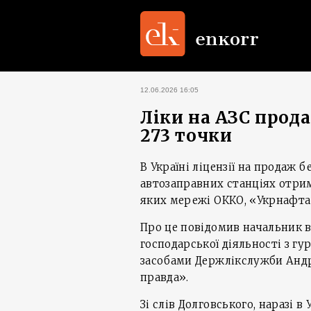
12.06.2026 16:05
Ліки на АЗС прод
273 точки
В Україні ліцензії на продаж 
автозаправних станціях отрим
яких мережі ОККО, «Укрнафта
Про це повідомив начальник в
господарської діяльності з гу
засобами Держлікслужби Андр
правда».
Зі слів Долговського, наразі 