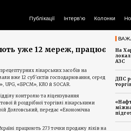
Публікації
Інтерв’ю
Колонки
Но
ВАЖ
ають уже 12 мереж, працює
На Ха
локал
АЗС
безрецептурних лікарських засобів на
али вже 12 суб'єктів господарювання, серед
ДПС р
», UPG, «БРСМ», КЛО й SOCAR.
торгі
ідділу контролю та ліцензування
«Нафт
ртової й роздрібної торгівлі лікарськими
міжна
ій Долговський, передає «Економічна
підго
в Україні працюють 273 точки продажу ліків на