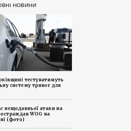
ОВНІ НОВИНИ
рківщині тестуватимуть
ьну систему тривог для
ас нещодавньої атаки на
постраждав WOG на
ні (фото)