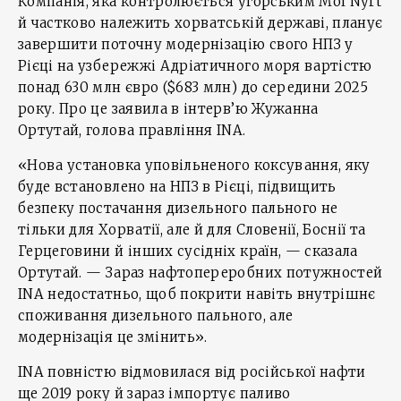
Компанія, яка контролюється угорським Mol Nyrt
й частково належить хорватській державі, планує
завершити поточну модернізацію свого НПЗ у
Рієці на узбережжі Адріатичного моря вартістю
понад 630 млн євро ($683 млн) до середини 2025
року. Про це заявила в інтерв’ю Жужанна
Ортутай, голова правління INA.
«Нова установка уповільненого коксування, яку
буде встановлено на НПЗ в Рієці, підвищить
безпеку постачання дизельного пального не
тільки для Хорватії, але й для Словенії, Боснії та
Герцеговини й інших сусідніх країн, — сказала
Ортутай. — Зараз нафтопереробних потужностей
INA недостатньо, щоб покрити навіть внутрішнє
споживання дизельного пального, але
модернізація це змінить».
INA повністю відмовилася від російської нафти
ще 2019 року й зараз імпортує паливо