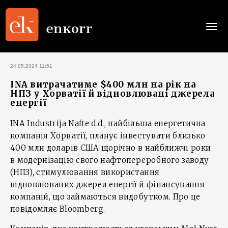
Togg
navi
24.05.2024 11:51
INA витрачатиме $400 млн на рік на
НПЗ у Хорватії й відновлювані джерела
енергії
INA Industrija Nafte d.d., найбільша енергетична
компанія Хорватії, планує інвестувати близько
400 млн доларів США щорічно в найближчі роки
в модернізацію свого нафтопереробного заводу
(НПЗ), стимулювання використання
відновлюваних джерел енергії й фінансування
компаній, що займаються видобутком. Про це
повідомляє Bloomberg.