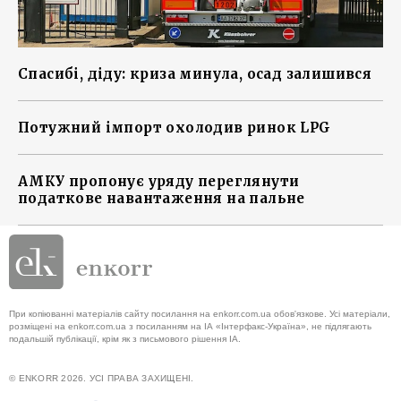
Спасибі, діду: криза минула, осад залишився
Потужний імпорт охолодив ринок LPG
АМКУ пропонує уряду переглянути
податкове навантаження на пальне
При копіюванні матеріалів сайту посилання на enkorr.com.ua обов'язкове. Усі матеріали,
розміщені на enkorr.com.ua з посиланням на ІА «Інтерфакс-Україна», не підлягають
подальшій публікації, крім як з письмового рішення ІА.
© ENKORR 2026. УСІ ПРАВА ЗАХИЩЕНІ.