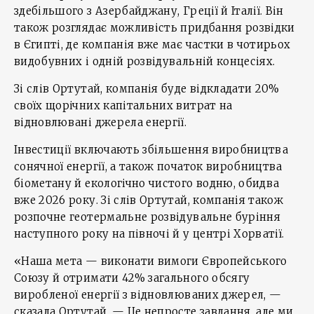
здебільшого з Азербайджану, Греції й Італії. Він
також розглядає можливість придбання розвідки
в Єгипті, де компанія вже має частки в чотирьох
видобувних і одній розвідувальній концесіях.
Зі слів Ортутай, компанія буде відкладати 20%
своїх щорічних капітальних витрат на
відновлювані джерела енергії.
Інвестиції включають збільшення виробництва
сонячної енергії, а також початок виробництва
біометану й екологічно чистого водню, обидва
вже 2026 року. Зі слів Ортутай, компанія також
розпочне геотермальне розвідувальне буріння
наступного року на півночі й у центрі Хорватії.
«Наша мета — виконати вимоги Європейського
Союзу й отримати 42% загального обсягу
виробленої енергії з відновлюваних джерел, —
сказала Ортутай. — Це непросте завдання, але ми