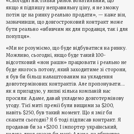
«Сьогодні настільки ринок волатильний, що
якщо я підпишу неправильну ціну, я не зможу
потім це на ринку реально продати», — каже він,
зазначивши, що довгостроковий контракт може
бути реально «вбивчим як для продавця, так і для
покупця».
«Ми не розуміємо, що буде відбуватися на ринку.
Можливо, сьогодні, якщо буде такий 100-
відсотковий «нон рашн» працювати і реально не
буде якогось потоку, який заходитиме зі сторони,
я був би більш налаштованим на укладення
довготермінових контрактів. Але пропонувати….
як я пригадую, у липні кілька компаній нас
просили: Адаме, давай укладемо довготермінову
угоду. Тієї миті премії були вищими за $200,
навіть $250, був такий момент. Що я зміг би
сказати сьогодні? Я б тоді підписав контракт. Я
продавав би за +$200. І імпортер український,