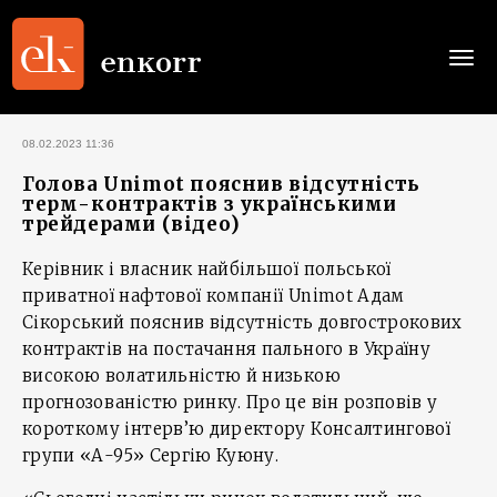
Togg
navi
08.02.2023 11:36
Голова Unimot пояснив відсутність
терм-контрактів з українськими
трейдерами (відео)
Керівник і власник найбільшої польської
приватної нафтової компанії Unimot Адам
Сікорський пояснив відсутність довгострокових
контрактів на постачання пального в Україну
високою волатильністю й низькою
прогнозованістю ринку. Про це він розповів у
короткому інтерв’ю директору Консалтингової
групи «А-95» Сергію Куюну.