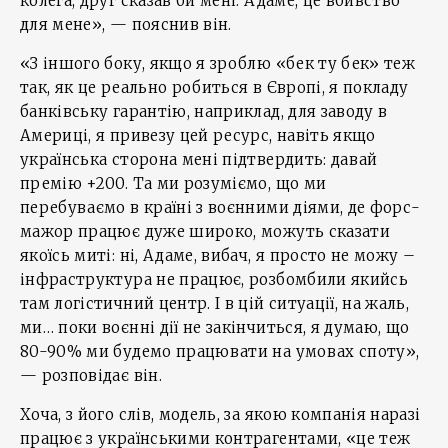
колега, друг сказав би мені: Адаме, це вбивство
для мене», — пояснив він.
«З іншого боку, якщо я зроблю «бек ту бек» теж
так, як це реально робиться в Європі, я покладу
банківську гарантію, наприклад, для заводу в
Америці, я привезу цей ресурс, навіть якщо
українська сторона мені підтвердить: давай
премію +200. Та ми розуміємо, що ми
перебуваємо в країні з воєнними діями, де форс-
мажор працює дуже широко, можуть сказати
якоїсь миті: ні, Адаме, вибач, я просто не можу –
інфраструктура не працює, розбомбили якийсь
там логістичний центр. І в цій ситуації, на жаль,
ми… поки воєнні дії не закінчиться, я думаю, що
80-90% ми будемо працювати на умовах споту»,
— розповідає він.
Хоча, з його слів, модель, за якою компанія наразі
працює з українськими контрагентами, «це теж